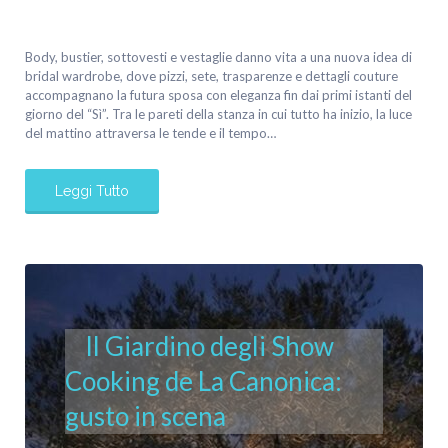
Body, bustier, sottovesti e vestaglie danno vita a una nuova idea di
bridal wardrobe, dove pizzi, sete, trasparenze e dettagli couture
accompagnano la futura sposa con eleganza fin dai primi istanti del
giorno del “Sì”. Tra le pareti della stanza in cui tutto ha inizio, la luce
del mattino attraversa le tende e il tempo…
Leggi Tutto
Il Giardino degli Show
Cooking de La Canonica:
gusto in scena