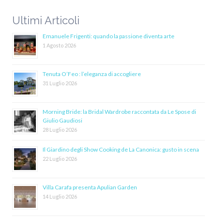
Ultimi Articoli
Emanuele Frigenti: quando la passione diventa arte
1 Agosto 2026
Tenuta O’Feo : l’eleganza di accogliere
31 Luglio 2026
Morning Bride: la Bridal Wardrobe raccontata da Le Spose di
Giulio Gaudiosi
28 Luglio 2026
Il Giardino degli Show Cooking de La Canonica: gusto in scena
22 Luglio 2026
Villa Carafa presenta Apulian Garden
14 Luglio 2026