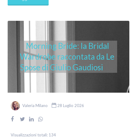
Morning Bride: la Bridal
Wardrobe raccontata da Le
Spose di Giulio Gaudiosi
Valeria Milano
28 Luglio 2026
Visualizzazioni totali:
134