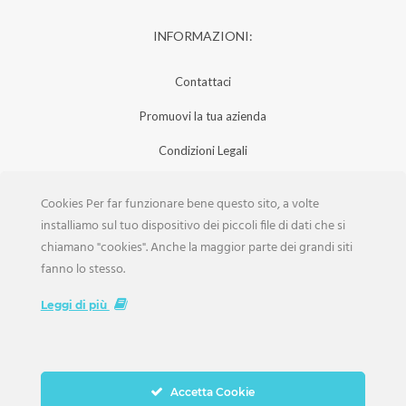
INFORMAZIONI:
Contattaci
Promuovi la tua azienda
Condizioni Legali
Privacy Policy
Cookies Per far funzionare bene questo sito, a volte
Iscrizione Aziende
installiamo sul tuo dispositivo dei piccoli file di dati che si
chiamano "cookies". Anche la maggior parte dei grandi siti
Scarica la Rivista
fanno lo stesso.
Lavora con noi
Leggi di più
Accetta Cookie