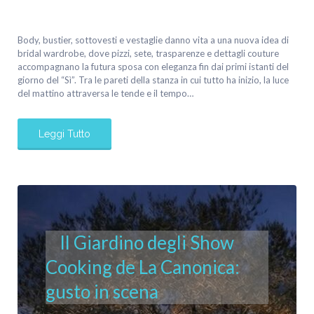
Body, bustier, sottovesti e vestaglie danno vita a una nuova idea di
bridal wardrobe, dove pizzi, sete, trasparenze e dettagli couture
accompagnano la futura sposa con eleganza fin dai primi istanti del
giorno del “Sì”. Tra le pareti della stanza in cui tutto ha inizio, la luce
del mattino attraversa le tende e il tempo…
Leggi Tutto
Il Giardino degli Show
Cooking de La Canonica:
gusto in scena