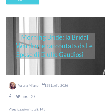
Morning Bride: la Bridal
Wardrobe raccontata da Le
Spose di Giulio Gaudiosi
Valeria Milano
28 Luglio 2026
Visualizzazioni totali:
143