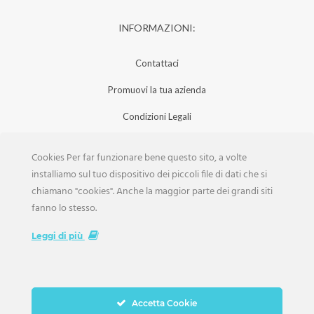
INFORMAZIONI:
Contattaci
Promuovi la tua azienda
Condizioni Legali
Privacy Policy
Cookies Per far funzionare bene questo sito, a volte
Iscrizione Aziende
installiamo sul tuo dispositivo dei piccoli file di dati che si
chiamano "cookies". Anche la maggior parte dei grandi siti
Scarica la Rivista
fanno lo stesso.
Lavora con noi
Leggi di più
Accetta Cookie