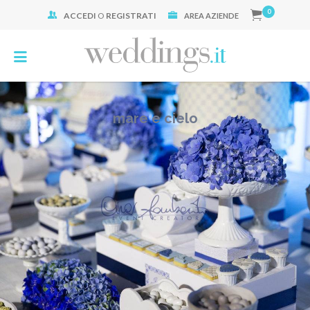
0
ACCEDI
O
REGISTRATI
Cerca:
AREA AZIENDE
mare e cielo