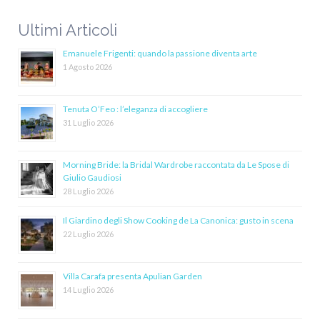
Ultimi Articoli
Emanuele Frigenti: quando la passione diventa arte
1 Agosto 2026
Tenuta O’Feo : l’eleganza di accogliere
31 Luglio 2026
Morning Bride: la Bridal Wardrobe raccontata da Le Spose di
Giulio Gaudiosi
28 Luglio 2026
Il Giardino degli Show Cooking de La Canonica: gusto in scena
22 Luglio 2026
Villa Carafa presenta Apulian Garden
14 Luglio 2026