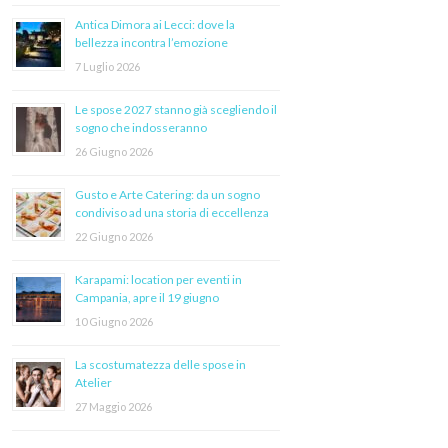
Antica Dimora ai Lecci: dove la
bellezza incontra l’emozione
7 Luglio 2026
Le spose 2027 stanno già scegliendo il
sogno che indosseranno
26 Giugno 2026
Gusto e Arte Catering: da un sogno
condiviso ad una storia di eccellenza
22 Giugno 2026
Karapami: location per eventi in
Campania, apre il 19 giugno
10 Giugno 2026
La scostumatezza delle spose in
Atelier
27 Maggio 2026