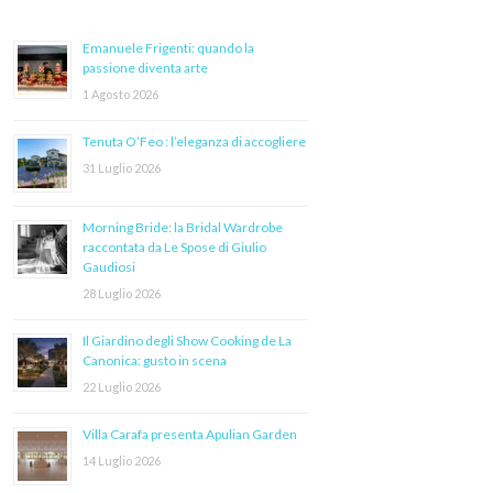
Emanuele Frigenti: quando la
passione diventa arte
1 Agosto 2026
Tenuta O’Feo : l’eleganza di accogliere
31 Luglio 2026
Morning Bride: la Bridal Wardrobe
raccontata da Le Spose di Giulio
Gaudiosi
28 Luglio 2026
Il Giardino degli Show Cooking de La
Canonica: gusto in scena
22 Luglio 2026
Villa Carafa presenta Apulian Garden
14 Luglio 2026