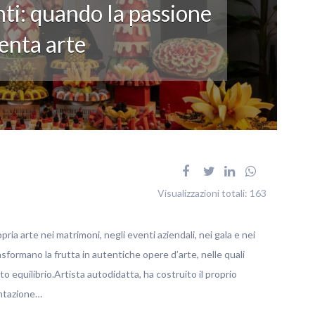
ti: quando la passione
enta arte
Visualizzazioni totali:
163
pria arte nei matrimoni, negli eventi aziendali, nei gala e nei
rasformano la frutta in autentiche opere d’arte, nelle quali
o equilibrio.Artista autodidatta, ha costruito il proprio
entazione…