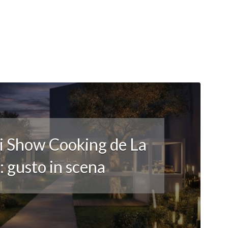
li Show Cooking de La
 gusto in scena