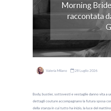
Morning Bride
raccontata da
G
Valeria Milano
28 Luglio 2026
Body, bustier, sottovesti e vestaglie danno vita a u
dettagli couture accompagnano la futura sposa con ele
della stanza in cui tutto ha inizio, la luce del matti