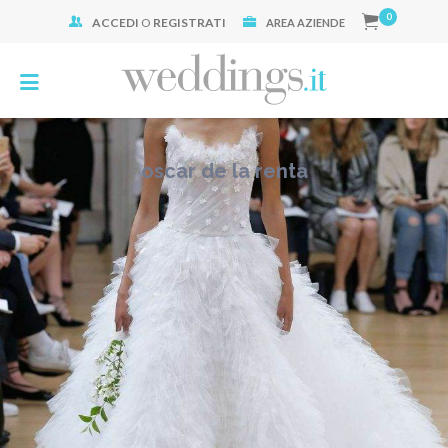
0
ACCEDI
O
REGISTRATI
Cerca:
AREA AZIENDE
oscar de la renta