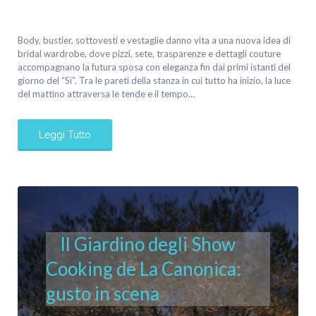
Body, bustier, sottovesti e vestaglie danno vita a una nuova idea di
bridal wardrobe, dove pizzi, sete, trasparenze e dettagli couture
accompagnano la futura sposa con eleganza fin dai primi istanti del
giorno del “Sì”. Tra le pareti della stanza in cui tutto ha inizio, la luce
del mattino attraversa le tende e il tempo…
Leggi Tutto
Il Giardino degli Show
Cooking de La Canonica:
gusto in scena