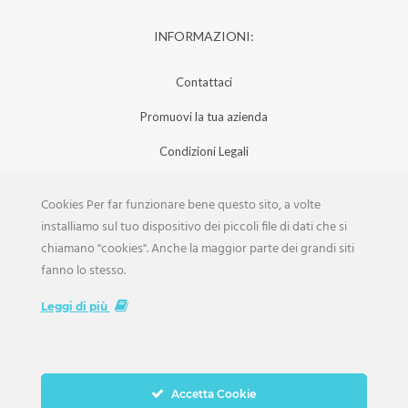
INFORMAZIONI:
Contattaci
Promuovi la tua azienda
Condizioni Legali
Privacy Policy
Cookies Per far funzionare bene questo sito, a volte
Iscrizione Aziende
installiamo sul tuo dispositivo dei piccoli file di dati che si
chiamano "cookies". Anche la maggior parte dei grandi siti
Scarica la Rivista
fanno lo stesso.
Lavora con noi
Leggi di più
Accetta Cookie