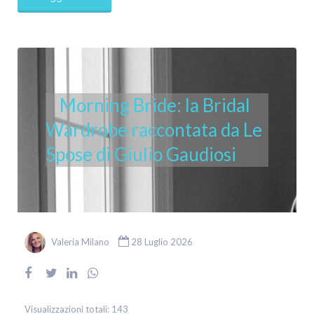
Morning Bride: la Bridal
Wardrobe raccontata da Le
Spose di Giulio Gaudiosi
Valeria Milano
28 Luglio 2026
Visualizzazioni totali:
143