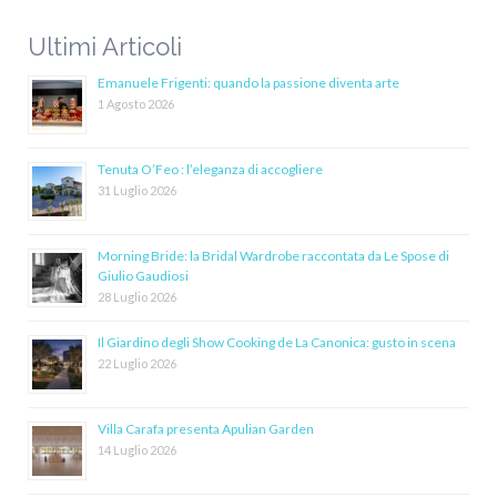
Ultimi Articoli
Emanuele Frigenti: quando la passione diventa arte
1 Agosto 2026
Tenuta O’Feo : l’eleganza di accogliere
31 Luglio 2026
Morning Bride: la Bridal Wardrobe raccontata da Le Spose di
Giulio Gaudiosi
28 Luglio 2026
Il Giardino degli Show Cooking de La Canonica: gusto in scena
22 Luglio 2026
Villa Carafa presenta Apulian Garden
14 Luglio 2026