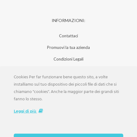
INFORMAZIONI:
Contattaci
Promuovi la tua azienda
Condizioni Legali
Privacy Policy
Cookies Per far funzionare bene questo sito, a volte
Iscrizione Aziende
installiamo sul tuo dispositivo dei piccoli file di dati che si
chiamano "cookies". Anche la maggior parte dei grandi siti
Scarica la Rivista
fanno lo stesso.
Lavora con noi
Leggi di più