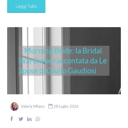
Leggi Tutto
Morning Bride: la Bridal
Wardrobe raccontata da Le
Spose di Giulio Gaudiosi
Valeria Milano
28 Luglio 2026