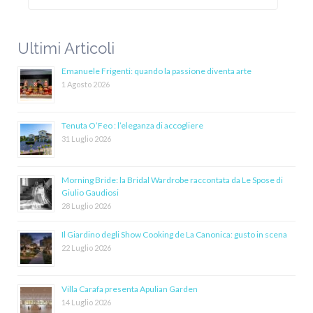
Ultimi Articoli
Emanuele Frigenti: quando la passione diventa arte
1 Agosto 2026
Tenuta O’Feo : l’eleganza di accogliere
31 Luglio 2026
Morning Bride: la Bridal Wardrobe raccontata da Le Spose di
Giulio Gaudiosi
28 Luglio 2026
Il Giardino degli Show Cooking de La Canonica: gusto in scena
22 Luglio 2026
Villa Carafa presenta Apulian Garden
14 Luglio 2026