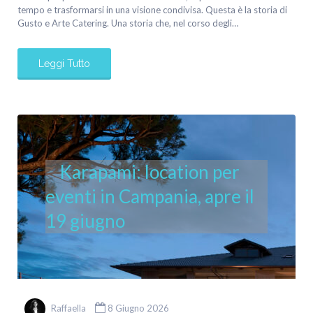
tempo e trasformarsi in una visione condivisa. Questa è la storia di
Gusto e Arte Catering. Una storia che, nel corso degli…
Leggi Tutto
Karapami: location per
eventi in Campania, apre il
19 giugno
Raffaella
8 Giugno 2026