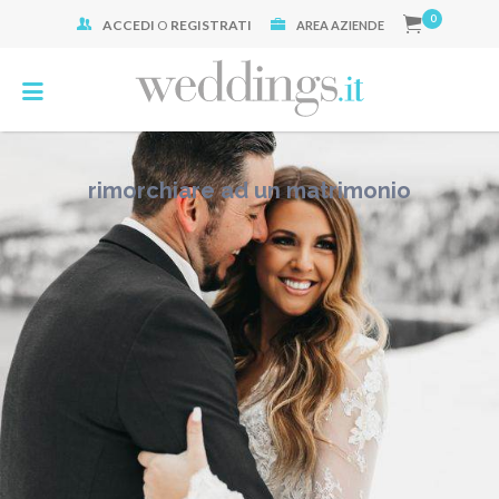
0
ACCEDI
O
REGISTRATI
Cerca:
AREA AZIENDE
rimorchiare ad un matrimonio