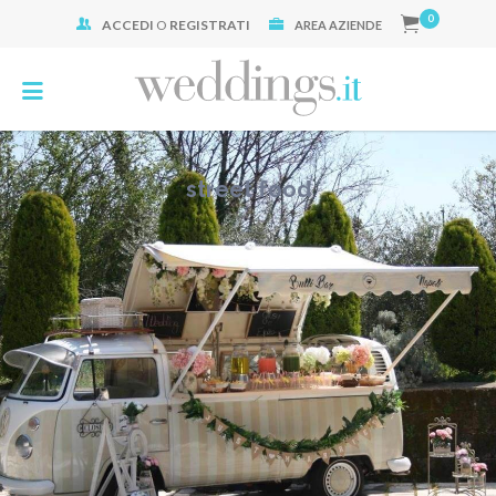
0
ACCEDI
O
REGISTRATI
Cerca:
AREA AZIENDE
street food