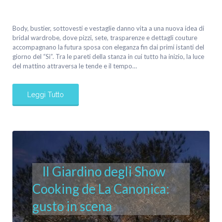
Body, bustier, sottovesti e vestaglie danno vita a una nuova idea di
bridal wardrobe, dove pizzi, sete, trasparenze e dettagli couture
accompagnano la futura sposa con eleganza fin dai primi istanti del
giorno del “Sì”. Tra le pareti della stanza in cui tutto ha inizio, la luce
del mattino attraversa le tende e il tempo…
Leggi Tutto
Il Giardino degli Show
Cooking de La Canonica:
gusto in scena