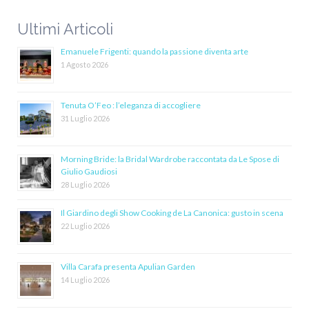
Ultimi Articoli
Emanuele Frigenti: quando la passione diventa arte
1 Agosto 2026
Tenuta O’Feo : l’eleganza di accogliere
31 Luglio 2026
Morning Bride: la Bridal Wardrobe raccontata da Le Spose di
Giulio Gaudiosi
28 Luglio 2026
Il Giardino degli Show Cooking de La Canonica: gusto in scena
22 Luglio 2026
Villa Carafa presenta Apulian Garden
14 Luglio 2026