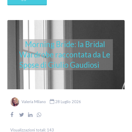
Morning Bride: la Bridal
Wardrobe raccontata da Le
Spose di Giulio Gaudiosi
Valeria Milano
28 Luglio 2026
Visualizzazioni totali:
143