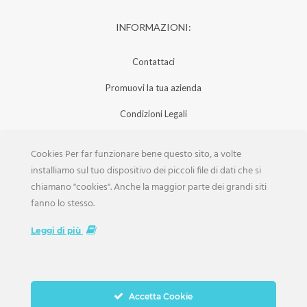
INFORMAZIONI:
Contattaci
Promuovi la tua azienda
Condizioni Legali
Privacy Policy
Cookies Per far funzionare bene questo sito, a volte
Iscrizione Aziende
installiamo sul tuo dispositivo dei piccoli file di dati che si
chiamano "cookies". Anche la maggior parte dei grandi siti
Scarica la Rivista
fanno lo stesso.
Lavora con noi
Leggi di più
Accetta Cookie