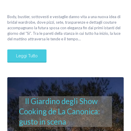
Body, bustier, sottovesti e vestaglie danno vita a una nuova idea di
bridal wardrobe, dove pizzi, sete, trasparenze e dettagli couture
accompagnano la futura sposa con eleganza fin dai primi istanti del
giorno del “Sì”. Tra le pareti della stanza in cui tutto ha inizio, la luce
del mattino attraversa le tende e il tempo…
Leggi Tutto
Il Giardino degli Show
Cooking de La Canonica:
gusto in scena