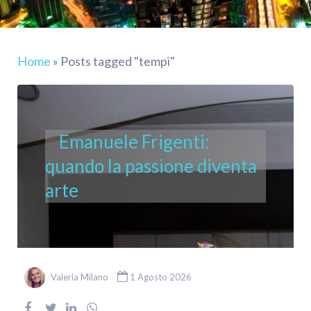
Home
»
Posts tagged "tempi"
Emanuele Frigenti:
quando la passione diventa
arte
Valeria Milano
1 Agosto 2026