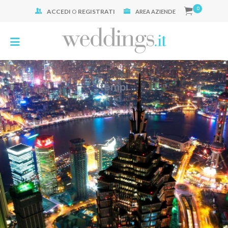
0
ACCEDI
O
REGISTRATI
Cerca:
AREA AZIENDE
tempi