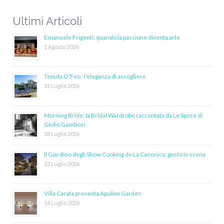
Ultimi Articoli
Emanuele Frigenti: quando la passione diventa arte
1 Agosto 2026
Tenuta O’Feo : l’eleganza di accogliere
31 Luglio 2026
Morning Bride: la Bridal Wardrobe raccontata da Le Spose di
Giulio Gaudiosi
28 Luglio 2026
Il Giardino degli Show Cooking de La Canonica: gusto in scena
22 Luglio 2026
Villa Carafa presenta Apulian Garden
14 Luglio 2026