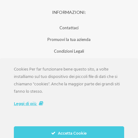
INFORMAZIONI:
Contattaci
Promuovi la tua azienda
Condizioni Legali
Privacy Policy
Cookies Per far funzionare bene questo sito, a volte
Iscrizione Aziende
installiamo sul tuo dispositivo dei piccoli file di dati che si
chiamano "cookies". Anche la maggior parte dei grandi siti
Scarica la Rivista
fanno lo stesso.
Lavora con noi
Leggi di più
Accetta Cookie