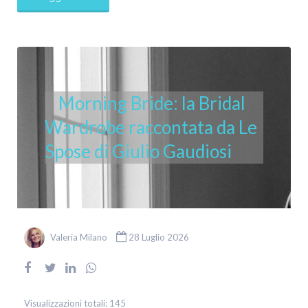
Morning Bride: la Bridal
Wardrobe raccontata da Le
Spose di Giulio Gaudiosi
Valeria Milano
28 Luglio 2026
Visualizzazioni totali:
145