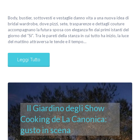
Body, bustier, sottovesti e vestaglie danno vita a una nuova idea di
bridal wardrobe, dove pizzi, sete, trasparenze e dettagli couture
accompagnano la futura sposa con eleganza fin dai primi istanti del
giorno del “Sì”. Tra le pareti della stanza in cui tutto ha inizio, la luce
del mattino attraversa le tende e il tempo…
Leggi Tutto
Il Giardino degli Show
Cooking de La Canonica:
gusto in scena