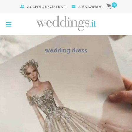
0
ACCEDI
O
REGISTRATI
Cerca:
AREA AZIENDE
wedding dress