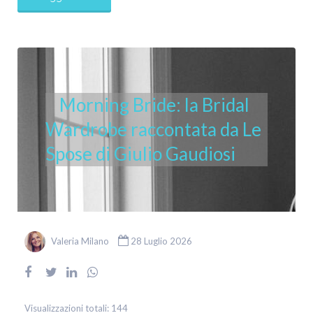
Morning Bride: la Bridal
Wardrobe raccontata da Le
Spose di Giulio Gaudiosi
Valeria Milano
28 Luglio 2026
Visualizzazioni totali:
144