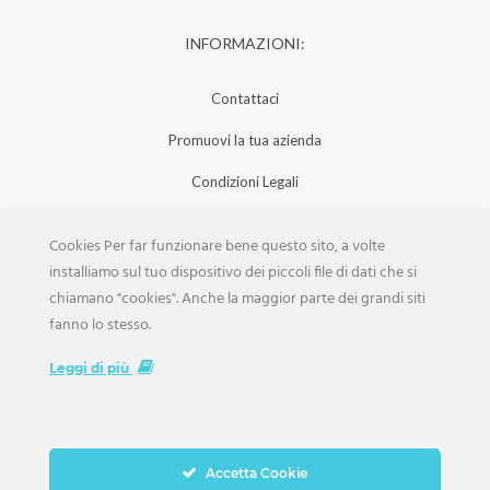
INFORMAZIONI:
Contattaci
Promuovi la tua azienda
Condizioni Legali
Privacy Policy
Cookies Per far funzionare bene questo sito, a volte
Iscrizione Aziende
installiamo sul tuo dispositivo dei piccoli file di dati che si
chiamano "cookies". Anche la maggior parte dei grandi siti
Scarica la Rivista
fanno lo stesso.
Lavora con noi
Leggi di più
Accetta Cookie