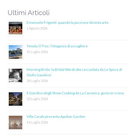
Ultimi Articoli
Emanuele Frigenti: quando la passione diventa arte
1 Agosto 2026
Tenuta O’Feo : l’eleganza di accogliere
31 Luglio 2026
Morning Bride: la Bridal Wardrobe raccontata da Le Spose di
Giulio Gaudiosi
28 Luglio 2026
Il Giardino degli Show Cooking de La Canonica: gusto in scena
22 Luglio 2026
Villa Carafa presenta Apulian Garden
14 Luglio 2026