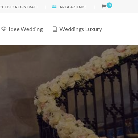
0
CCEDI
O
REGISTRATI
|
AREA AZIENDE
|
Idee Wedding
Weddings Luxury