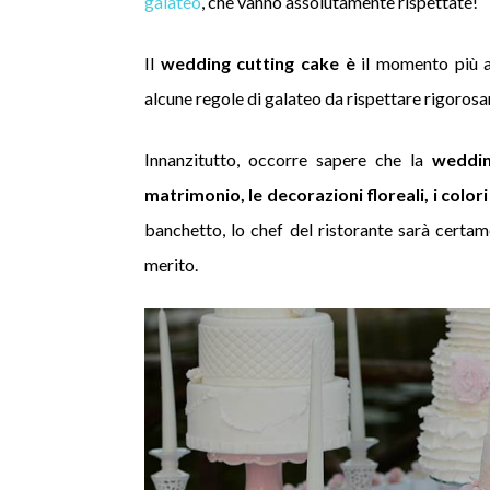
galateo
, che vanno assolutamente rispettate!
Il
wedding cutting cake è
il momento più a
alcune regole di galateo da rispettare rigoros
Innanzitutto, occorre sapere che la
weddi
matrimonio, le decorazioni floreali, i colori
banchetto, lo chef del ristorante sarà certa
merito.