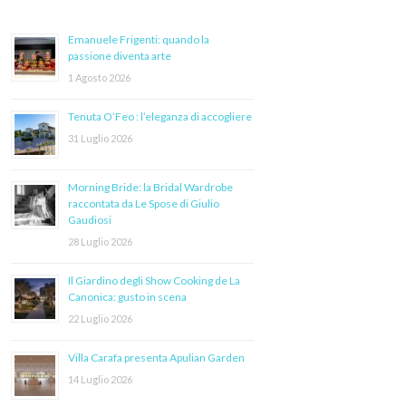
Emanuele Frigenti: quando la
passione diventa arte
1 Agosto 2026
Tenuta O’Feo : l’eleganza di accogliere
31 Luglio 2026
Morning Bride: la Bridal Wardrobe
raccontata da Le Spose di Giulio
Gaudiosi
28 Luglio 2026
Il Giardino degli Show Cooking de La
Canonica: gusto in scena
22 Luglio 2026
Villa Carafa presenta Apulian Garden
14 Luglio 2026