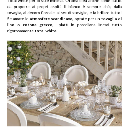
Total white per lo stile minimal. Ottima idea anche come outfit
da proporre ai propri ospiti. Il bianco è sempre chic, dalla
tovaglia, al decoro floreale, al set di stoviglie, e fa brillare tutto!
Se amate le
atmosfere scandinave
, optate per un
tovaglia di
lino o cotone grezzo
, piatti in porcellana lineari tutto
rigorosamente
total white.