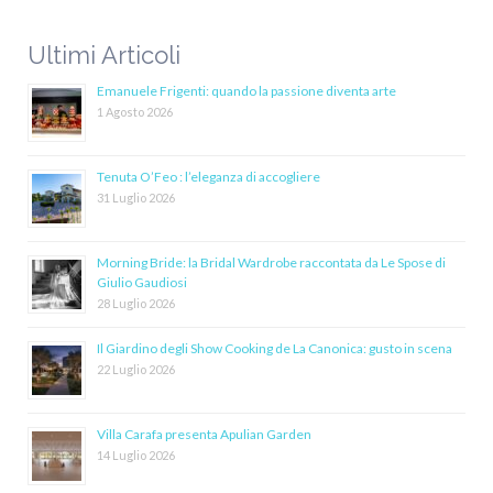
Ultimi Articoli
Emanuele Frigenti: quando la passione diventa arte
1 Agosto 2026
Tenuta O’Feo : l’eleganza di accogliere
31 Luglio 2026
Morning Bride: la Bridal Wardrobe raccontata da Le Spose di
Giulio Gaudiosi
28 Luglio 2026
Il Giardino degli Show Cooking de La Canonica: gusto in scena
22 Luglio 2026
Villa Carafa presenta Apulian Garden
14 Luglio 2026