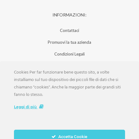
INFORMAZIONI:
Contattaci
Promuovi la tua azienda
Condizioni Legali
Privacy Policy
Cookies Per far funzionare bene questo sito, a volte
Iscrizione Aziende
installiamo sul tuo dispositivo dei piccoli file di dati che si
chiamano "cookies". Anche la maggior parte dei grandi siti
Scarica la Rivista
fanno lo stesso.
Lavora con noi
Leggi di più
Accetta Cookie