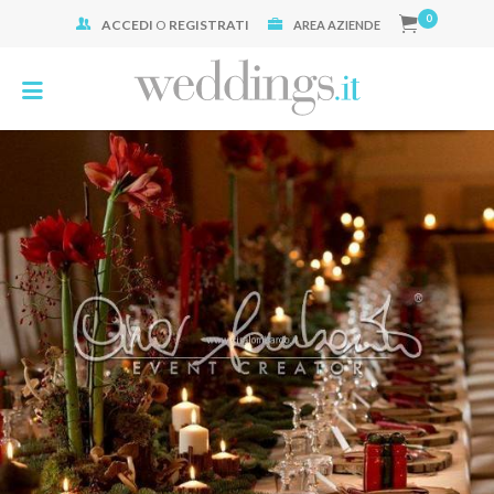
0
ACCEDI
O
REGISTRATI
Cerca:
AREA AZIENDE