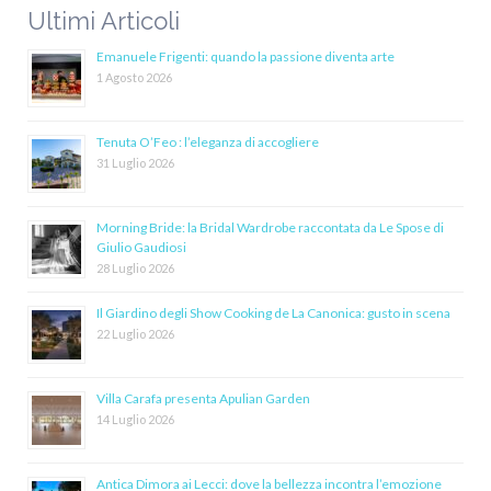
Ultimi Articoli
Emanuele Frigenti: quando la passione diventa arte
1 Agosto 2026
Tenuta O’Feo : l’eleganza di accogliere
31 Luglio 2026
Morning Bride: la Bridal Wardrobe raccontata da Le Spose di
Giulio Gaudiosi
28 Luglio 2026
Il Giardino degli Show Cooking de La Canonica: gusto in scena
22 Luglio 2026
Villa Carafa presenta Apulian Garden
14 Luglio 2026
Antica Dimora ai Lecci: dove la bellezza incontra l’emozione