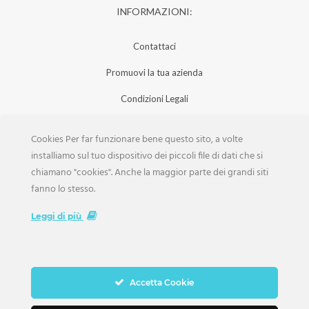
INFORMAZIONI:
Contattaci
Promuovi la tua azienda
Condizioni Legali
Privacy Policy
Cookies Per far funzionare bene questo sito, a volte
Iscrizione Aziende
installiamo sul tuo dispositivo dei piccoli file di dati che si
chiamano "cookies". Anche la maggior parte dei grandi siti
Scarica la Rivista
fanno lo stesso.
Lavora con noi
Leggi di più
Accetta Cookie