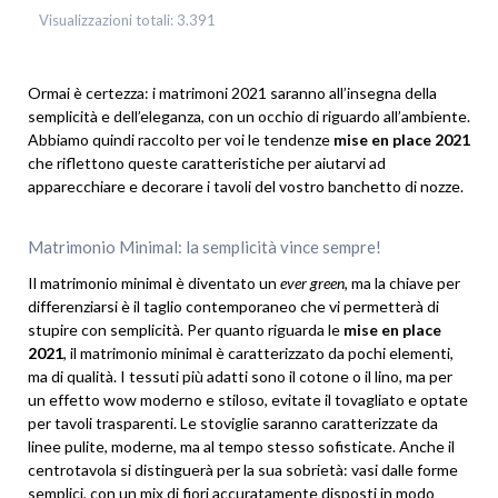
Visualizzazioni totali:
3.391
Ormai è certezza: i matrimoni 2021 saranno all’insegna della
semplicità e dell’eleganza, con un occhio di riguardo all’ambiente.
Abbiamo quindi raccolto per voi le tendenze
mise en place 2021
che riflettono queste caratteristiche per aiutarvi ad
apparecchiare e decorare i tavoli del vostro banchetto di nozze.
Matrimonio Minimal: la semplicità vince sempre!
Il matrimonio minimal è diventato un
ever green
, ma la chiave per
differenziarsi è il taglio contemporaneo che vi permetterà di
stupire con semplicità. Per quanto riguarda le
mise en place
2021
, il matrimonio minimal è caratterizzato da pochi elementi,
ma di qualità. I tessuti più adatti sono il cotone o il lino, ma per
un effetto wow moderno e stiloso, evitate il tovagliato e optate
per tavoli trasparenti. Le stoviglie saranno caratterizzate da
linee pulite, moderne, ma al tempo stesso sofisticate. Anche il
centrotavola si distinguerà per la sua sobrietà: vasi dalle forme
semplici, con un mix di fiori accuratamente disposti in modo