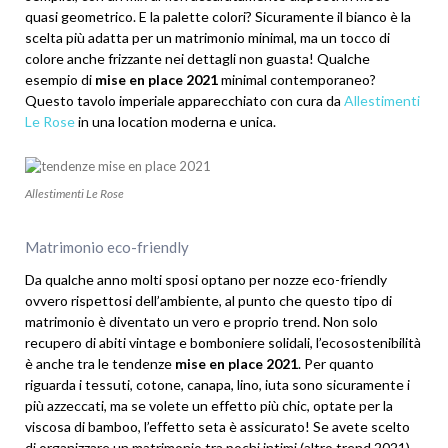
quasi geometrico. E la palette colori? Sicuramente il bianco è la
scelta più adatta per un matrimonio minimal, ma un tocco di
colore anche frizzante nei dettagli non guasta! Qualche
esempio di
mise en place 2021
minimal contemporaneo?
Questo tavolo imperiale apparecchiato con cura da
Allestimenti
Le Rose
in una location moderna e unica.
Allestimenti Le Rose
Matrimonio eco-friendly
Da qualche anno molti sposi optano per nozze eco-friendly
ovvero rispettosi dell’ambiente, al punto che questo tipo di
matrimonio è diventato un vero e proprio trend. Non solo
recupero di abiti vintage e bomboniere solidali, l’ecosostenibilità
è anche tra le tendenze
mise en place 2021
. Per quanto
riguarda i tessuti, cotone, canapa, lino, iuta sono sicuramente i
più azzeccati, ma se volete un effetto più chic, optate per la
viscosa di bamboo, l’effetto seta è assicurato! Se avete scelto
di organizzare un matrimonio tra pochi intimi (altro trend 2021),