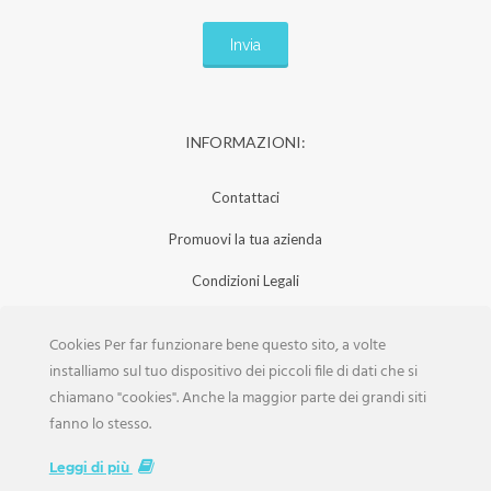
INFORMAZIONI:
Contattaci
Promuovi la tua azienda
Condizioni Legali
Privacy Policy
Cookies Per far funzionare bene questo sito, a volte
Iscrizione Aziende
installiamo sul tuo dispositivo dei piccoli file di dati che si
chiamano "cookies". Anche la maggior parte dei grandi siti
Scarica la Rivista
fanno lo stesso.
Lavora con noi
Leggi di più