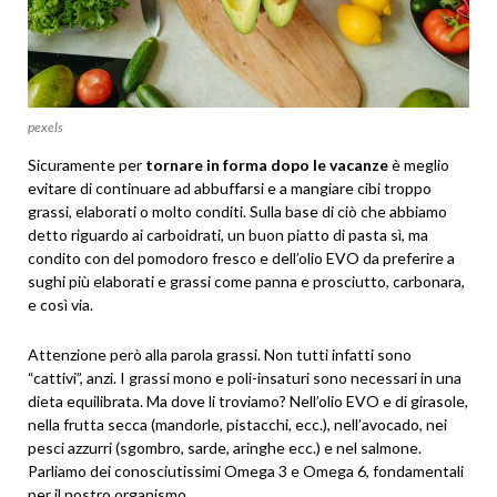
pexels
Sicuramente per
tornare in forma dopo le vacanze
è meglio
evitare di continuare ad abbuffarsi e a mangiare cibi troppo
grassi, elaborati o molto conditi. Sulla base di ciò che abbiamo
detto riguardo ai carboidrati, un buon piatto di pasta sì, ma
condito con del pomodoro fresco e dell’olio EVO da preferire a
sughi più elaborati e grassi come panna e prosciutto, carbonara,
e così via.
Attenzione però alla parola grassi. Non tutti infatti sono
“cattivi”, anzi. I grassi mono e poli-insaturi sono necessari in una
dieta equilibrata. Ma dove li troviamo? Nell’olio EVO e di girasole,
nella frutta secca (mandorle, pistacchi, ecc.), nell’avocado, nei
pesci azzurri (sgombro, sarde, aringhe ecc.) e nel salmone.
Parliamo dei conosciutissimi Omega 3 e Omega 6, fondamentali
per il nostro organismo.