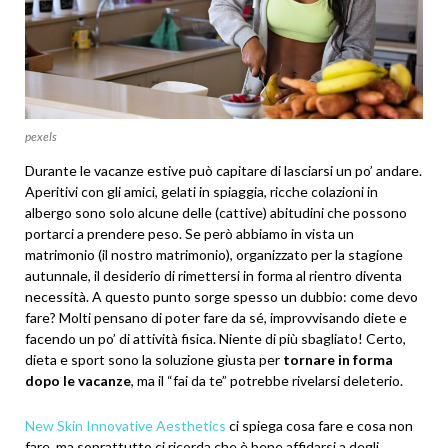
pexels
Durante le vacanze estive può capitare di lasciarsi un po’ andare.
Aperitivi con gli amici, gelati in spiaggia, ricche colazioni in
albergo sono solo alcune delle (cattive) abitudini che possono
portarci a prendere peso. Se però abbiamo in vista un
matrimonio (il nostro matrimonio), organizzato per la stagione
autunnale, il desiderio di rimettersi in forma al rientro diventa
necessità. A questo punto sorge spesso un dubbio: come devo
fare? Molti pensano di poter fare da sé, improvvisando diete e
facendo un po’ di attività fisica. Niente di più sbagliato! Certo,
dieta e sport sono la soluzione giusta per
tornare in forma
dopo le vacanze
, ma il “fai da te” potrebbe rivelarsi deleterio.
New Skin Innovative Aesthetics
ci spiega cosa fare e cosa non
fare, ma soprattutto ci ricorda che è bene affidarsi a degli