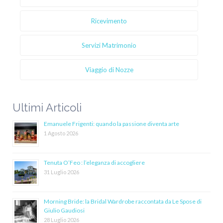
Ricevimento
Servizi Matrimonio
Viaggio di Nozze
Ultimi Articoli
Emanuele Frigenti: quando la passione diventa arte
1 Agosto 2026
Tenuta O’Feo : l’eleganza di accogliere
31 Luglio 2026
Morning Bride: la Bridal Wardrobe raccontata da Le Spose di
Giulio Gaudiosi
28 Luglio 2026