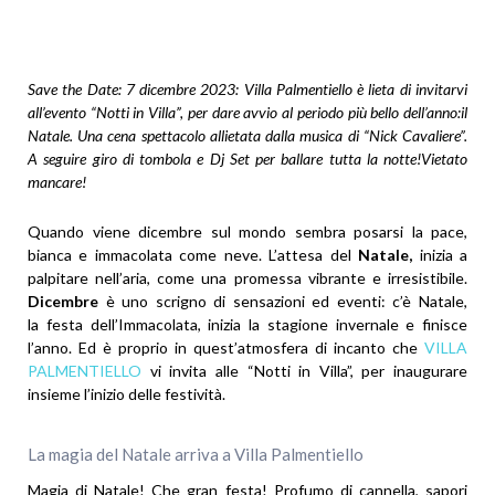
Save the Date: 7 dicembre 2023: Villa Palmentiello è lieta di invitarvi
all’evento “Notti in Villa”, per dare avvio al periodo più bello dell’anno:il
Natale. Una cena spettacolo allietata dalla musica di “Nick Cavaliere”.
A seguire giro di tombola e Dj Set per ballare tutta la notte!Vietato
mancare!
Quando viene dicembre sul mondo sembra posarsi la pace,
bianca e immacolata come neve. L’attesa del
Natale,
inizia a
palpitare nell’aria, come una promessa vibrante e irresistibile.
Dicembre
è uno scrigno di sensazioni ed eventi: c’è Natale,
la festa dell’Immacolata, inizia la stagione invernale e finisce
l’anno. Ed è proprio in quest’atmosfera di incanto che
VILLA
PALMENTIELLO
vi invita alle “Notti in Villa”, per inaugurare
insieme l’inizio delle festività.
La magia del Natale arriva a Villa Palmentiello
Magia di Natale! Che gran festa! Profumo di cannella, sapori