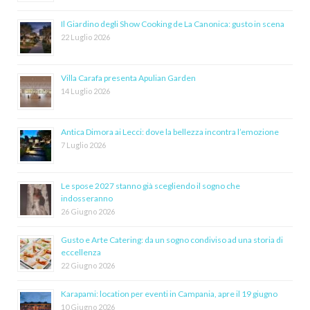
Il Giardino degli Show Cooking de La Canonica: gusto in scena
22 Luglio 2026
Villa Carafa presenta Apulian Garden
14 Luglio 2026
Antica Dimora ai Lecci: dove la bellezza incontra l’emozione
7 Luglio 2026
Le spose 2027 stanno già scegliendo il sogno che
indosseranno
26 Giugno 2026
Gusto e Arte Catering: da un sogno condiviso ad una storia di
eccellenza
22 Giugno 2026
Karapami: location per eventi in Campania, apre il 19 giugno
10 Giugno 2026