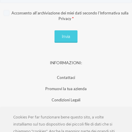
Acconsento all’archiviazione dei miei dati secondo l’
Informativa sulla
Privacy
*
INFORMAZIONI:
Contattaci
Promuovi la tua azienda
Condizioni Legali
Privacy Policy
Cookies Per far funzionare bene questo sito, a volte
Iscrizione Aziende
installiamo sul tuo dispositivo dei piccoli file di dati che si
chiamano "cookies". Anche la maggior parte dei grandi siti