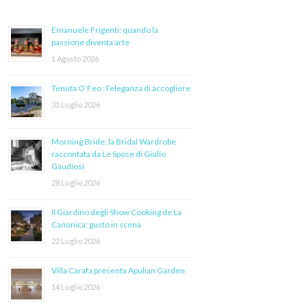
Emanuele Frigenti: quando la
passione diventa arte
1 Agosto 2026
Tenuta O’Feo : l’eleganza di accogliere
31 Luglio 2026
Morning Bride: la Bridal Wardrobe
raccontata da Le Spose di Giulio
Gaudiosi
28 Luglio 2026
Il Giardino degli Show Cooking de La
Canonica: gusto in scena
22 Luglio 2026
Villa Carafa presenta Apulian Garden
14 Luglio 2026