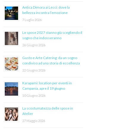
Antica Dimora ai Lecci: dove la
bellezza incontra l’emozione
7 Luglio 2026
Le spose 2027 stanno già scegliendo il
sogno che indosseranno
26 Giugno 2026
Gusto e Arte Catering: da un sogno
condiviso ad una storia di eccellenza
22 Giugno 2026
Karapami: location per eventi in
Campania, apre il 19 giugno
10 Giugno 2026
La scostumatezza delle spose in
Atelier
27 Maggio 2026