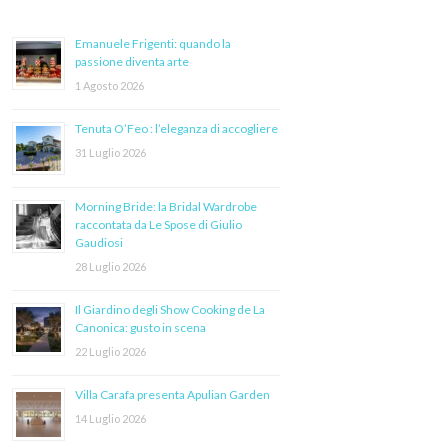
Emanuele Frigenti: quando la
passione diventa arte
1 Agosto 2026
Tenuta O’Feo : l’eleganza di accogliere
31 Luglio 2026
Morning Bride: la Bridal Wardrobe
raccontata da Le Spose di Giulio
Gaudiosi
28 Luglio 2026
Il Giardino degli Show Cooking de La
Canonica: gusto in scena
22 Luglio 2026
Villa Carafa presenta Apulian Garden
14 Luglio 2026