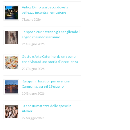
Antica Dimora ai Lecci: dove la
bellezza incontra l’emozione
7 Luglio 2026
Le spose 2027 stanno già scegliendo il
sogno che indosseranno
26 Giugno 2026
Gusto e Arte Catering: da un sogno
condiviso ad una storia di eccellenza
22 Giugno 2026
Karapami: location per eventi in
Campania, apre il 19 giugno
10 Giugno 2026
La scostumatezza delle spose in
Atelier
27 Maggio 2026