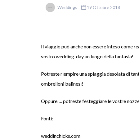
Weddings
19 Ottobre 2018
Il viaggio può anche non essere inteso come r
vostro wedding-day un luogo della fantasia!
Potreste riempire una spiaggia desolata di tanti
ombrelloni balinesi!
Oppure…. potreste festeggiare le vostre nozze p
Fonti:
weddinchicks.com