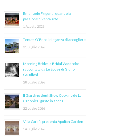
Emanuele Frigenti: quando la
passione diventa arte
1 Agosto 2026
Tenuta O’Feo : l’eleganza di accogliere
31 Luglio 2026
Morning Bride: la Bridal Wardrobe
raccontata da Le Spose di Giulio
Gaudiosi
28 Luglio 2026
Il Giardino degli Show Cooking de La
Canonica: gusto in scena
22 Luglio 2026
Villa Carafa presenta Apulian Garden
14 Luglio 2026