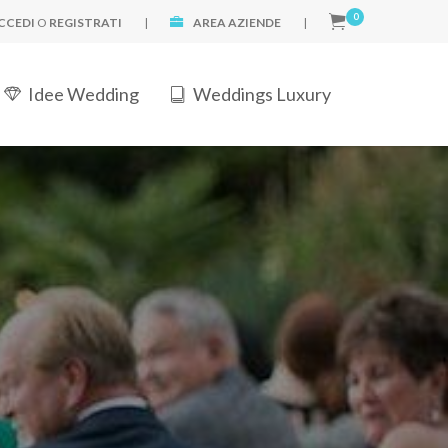
0
CCEDI
O
REGISTRATI
|
AREA AZIENDE
|
Idee Wedding
Weddings Luxury