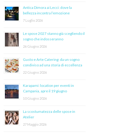
Antica Dimora ai Lecci: dove la
bellezza incontra l’emozione
7 Luglio 2026
Le spose 2027 stanno già scegliendo il
sogno che indosseranno
26 Giugno 2026
Gusto e Arte Catering: da un sogno
condiviso ad una storia di eccellenza
22 Giugno 2026
Karapami: location per eventi in
Campania, apre il 19 giugno
10 Giugno 2026
La scostumatezza delle spose in
Atelier
27 Maggio 2026