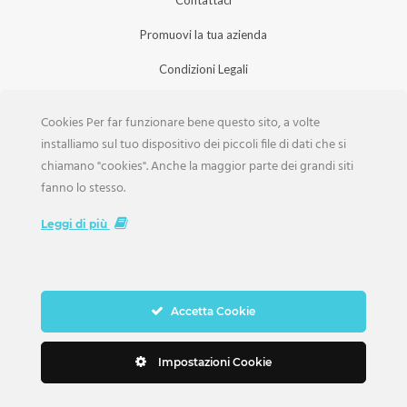
Promuovi la tua azienda
Condizioni Legali
Privacy Policy
Cookies Per far funzionare bene questo sito, a volte
Iscrizione Aziende
installiamo sul tuo dispositivo dei piccoli file di dati che si
chiamano "cookies". Anche la maggior parte dei grandi siti
Scarica la Rivista
fanno lo stesso.
Lavora con noi
Leggi di più
Accetta Cookie
Copyright Weddings © 2026. Tutti i Diritti Riservati
Impostazioni Cookie