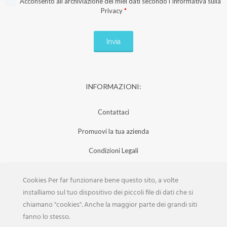
Acconsento all’archiviazione dei miei dati secondo l’
Informativa sulla
Privacy
*
INFORMAZIONI:
Contattaci
Promuovi la tua azienda
Condizioni Legali
Privacy Policy
Cookies Per far funzionare bene questo sito, a volte
Iscrizione Aziende
installiamo sul tuo dispositivo dei piccoli file di dati che si
chiamano "cookies". Anche la maggior parte dei grandi siti
Scarica la Rivista
fanno lo stesso.