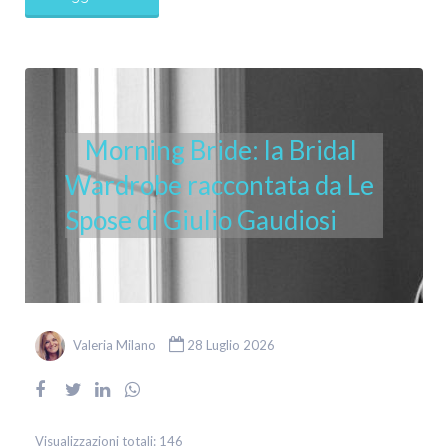
Morning Bride: la Bridal
Wardrobe raccontata da Le
Spose di Giulio Gaudiosi
Valeria Milano
28 Luglio 2026
Visualizzazioni totali:
146