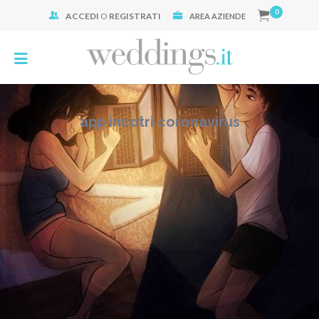
0
ACCEDI
O
REGISTRATI
Cerca:
AREA AZIENDE
app incotri coronavirus