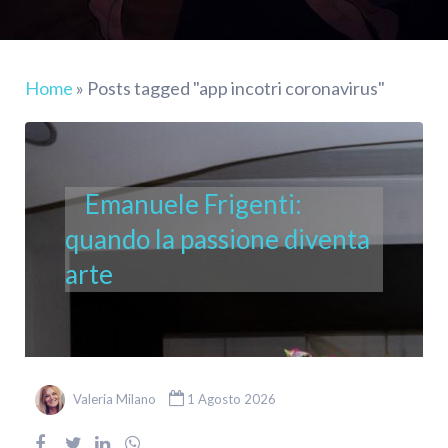
Home
»
Posts tagged "app incotri coronavirus"
Emanuele Frigenti:
quando la passione diventa
arte
Valeria Milano
1 Agosto 2026