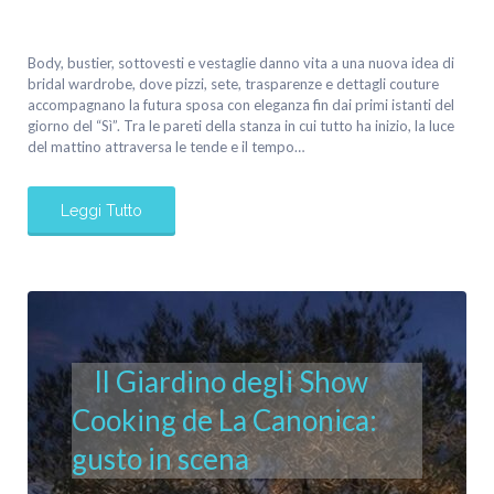
Body, bustier, sottovesti e vestaglie danno vita a una nuova idea di
bridal wardrobe, dove pizzi, sete, trasparenze e dettagli couture
accompagnano la futura sposa con eleganza fin dai primi istanti del
giorno del “Sì”. Tra le pareti della stanza in cui tutto ha inizio, la luce
del mattino attraversa le tende e il tempo…
Leggi Tutto
Il Giardino degli Show
Cooking de La Canonica:
gusto in scena