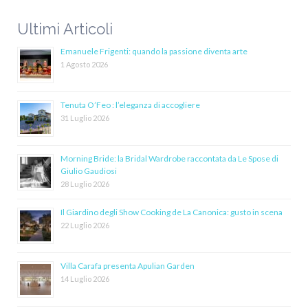
Ultimi Articoli
Emanuele Frigenti: quando la passione diventa arte
1 Agosto 2026
Tenuta O’Feo : l’eleganza di accogliere
31 Luglio 2026
Morning Bride: la Bridal Wardrobe raccontata da Le Spose di
Giulio Gaudiosi
28 Luglio 2026
Il Giardino degli Show Cooking de La Canonica: gusto in scena
22 Luglio 2026
Villa Carafa presenta Apulian Garden
14 Luglio 2026