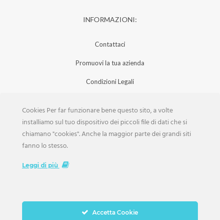
INFORMAZIONI:
Contattaci
Promuovi la tua azienda
Condizioni Legali
Privacy Policy
Cookies Per far funzionare bene questo sito, a volte
Iscrizione Aziende
installiamo sul tuo dispositivo dei piccoli file di dati che si
chiamano "cookies". Anche la maggior parte dei grandi siti
Scarica la Rivista
fanno lo stesso.
Lavora con noi
Leggi di più
Accetta Cookie