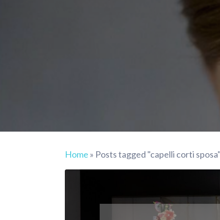
Home
»
Posts tagged "capelli corti sposa