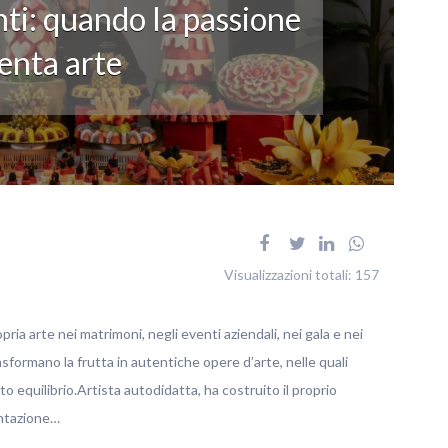
ti: quando la passione
enta arte
Visualizzazioni totali:
157
pria arte nei matrimoni, negli eventi aziendali, nei gala e nei
rasformano la frutta in autentiche opere d’arte, nelle quali
o equilibrio.Artista autodidatta, ha costruito il proprio
entazione…