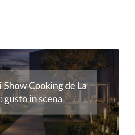
li Show Cooking de La
 gusto in scena