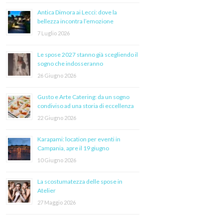
Antica Dimora ai Lecci: dove la
bellezza incontra l’emozione
7 Luglio 2026
Le spose 2027 stanno già scegliendo il
sogno che indosseranno
26 Giugno 2026
Gusto e Arte Catering: da un sogno
condiviso ad una storia di eccellenza
22 Giugno 2026
Karapami: location per eventi in
Campania, apre il 19 giugno
10 Giugno 2026
La scostumatezza delle spose in
Atelier
27 Maggio 2026