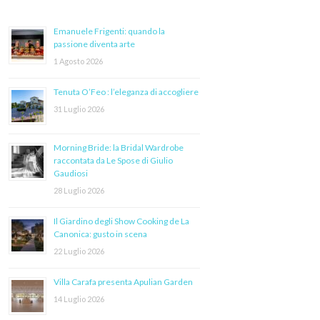
Emanuele Frigenti: quando la
passione diventa arte
1 Agosto 2026
Tenuta O’Feo : l’eleganza di accogliere
31 Luglio 2026
Morning Bride: la Bridal Wardrobe
raccontata da Le Spose di Giulio
Gaudiosi
28 Luglio 2026
Il Giardino degli Show Cooking de La
Canonica: gusto in scena
22 Luglio 2026
Villa Carafa presenta Apulian Garden
14 Luglio 2026