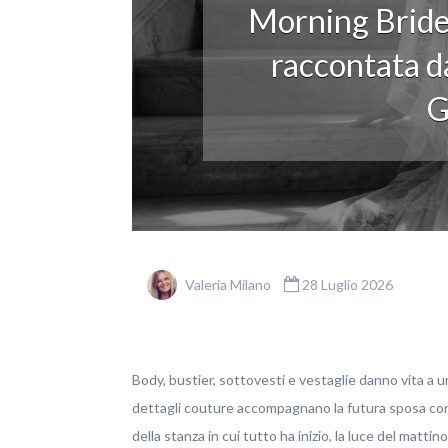
Morning Bride
raccontata da
G
Valeria Milano
28 Luglio 2026
Body, bustier, sottovesti e vestaglie danno vita a u
dettagli couture accompagnano la futura sposa con ele
della stanza in cui tutto ha inizio, la luce del matti