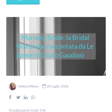
Morning Bride: la Bridal
Wardrobe raccontata da Le
Spose di Giulio Gaudiosi
Valeria Milano
28 Luglio 2026
Visualizzazioni totali:
146