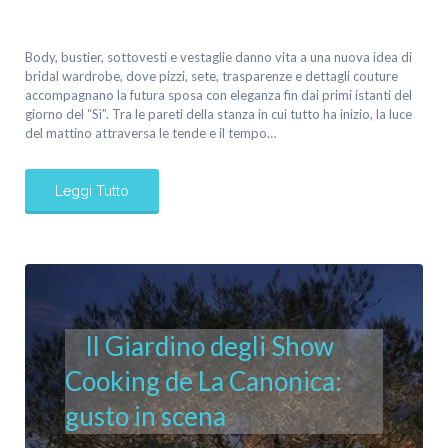
Body, bustier, sottovesti e vestaglie danno vita a una nuova idea di
bridal wardrobe, dove pizzi, sete, trasparenze e dettagli couture
accompagnano la futura sposa con eleganza fin dai primi istanti del
giorno del “Sì”. Tra le pareti della stanza in cui tutto ha inizio, la luce
del mattino attraversa le tende e il tempo…
Leggi Tutto
Il Giardino degli Show
Cooking de La Canonica:
gusto in scena