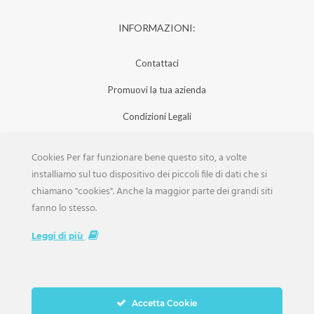
INFORMAZIONI:
Contattaci
Promuovi la tua azienda
Condizioni Legali
Privacy Policy
Cookies Per far funzionare bene questo sito, a volte
Iscrizione Aziende
installiamo sul tuo dispositivo dei piccoli file di dati che si
chiamano "cookies". Anche la maggior parte dei grandi siti
Scarica la Rivista
fanno lo stesso.
Lavora con noi
Leggi di più
Accetta Cookie