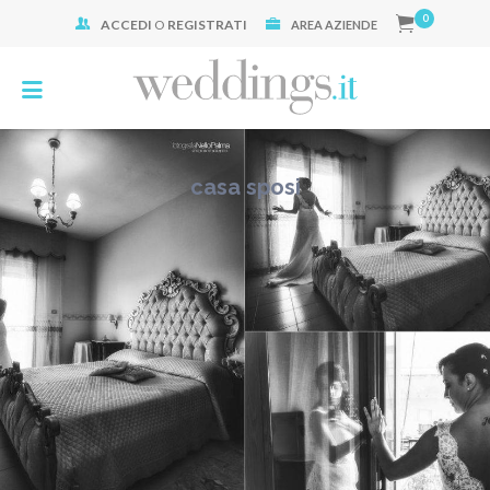
0
ACCEDI
O
REGISTRATI
Cerca:
AREA AZIENDE
casa sposi