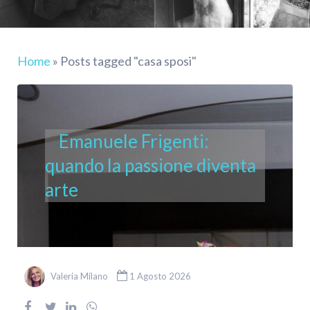
Home
»
Posts tagged "casa sposi"
Emanuele Frigenti:
quando la passione diventa
arte
Valeria Milano
1 Agosto 2026