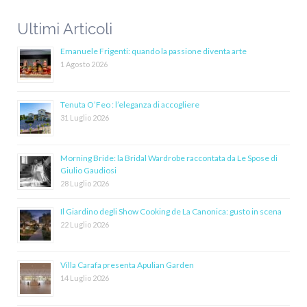
Ultimi Articoli
Emanuele Frigenti: quando la passione diventa arte
1 Agosto 2026
Tenuta O’Feo : l’eleganza di accogliere
31 Luglio 2026
Morning Bride: la Bridal Wardrobe raccontata da Le Spose di
Giulio Gaudiosi
28 Luglio 2026
Il Giardino degli Show Cooking de La Canonica: gusto in scena
22 Luglio 2026
Villa Carafa presenta Apulian Garden
14 Luglio 2026