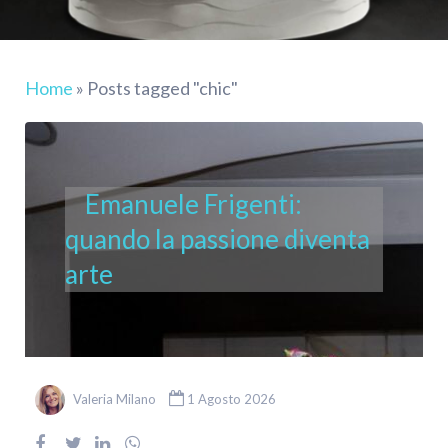
Home
»
Posts tagged "chic"
Emanuele Frigenti:
quando la passione diventa
arte
Valeria Milano
1 Agosto 2026