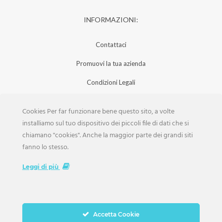
INFORMAZIONI:
Contattaci
Promuovi la tua azienda
Condizioni Legali
Privacy Policy
Cookies Per far funzionare bene questo sito, a volte
Iscrizione Aziende
installiamo sul tuo dispositivo dei piccoli file di dati che si
chiamano "cookies". Anche la maggior parte dei grandi siti
Scarica la Rivista
fanno lo stesso.
Lavora con noi
Leggi di più
Accetta Cookie