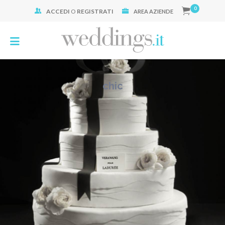
0
ACCEDI
O
REGISTRATI
Cerca:
AREA AZIENDE
chic