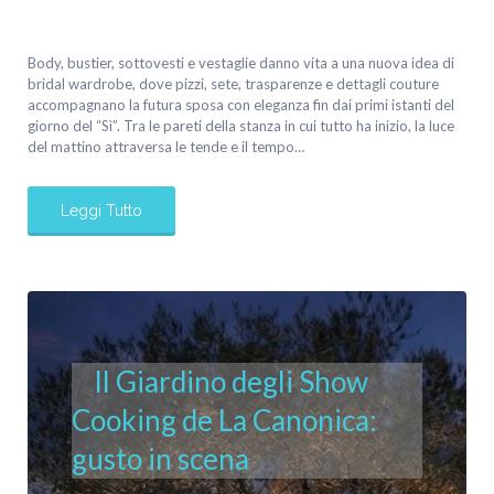
Body, bustier, sottovesti e vestaglie danno vita a una nuova idea di
bridal wardrobe, dove pizzi, sete, trasparenze e dettagli couture
accompagnano la futura sposa con eleganza fin dai primi istanti del
giorno del “Sì”. Tra le pareti della stanza in cui tutto ha inizio, la luce
del mattino attraversa le tende e il tempo…
Leggi Tutto
Il Giardino degli Show
Cooking de La Canonica:
gusto in scena