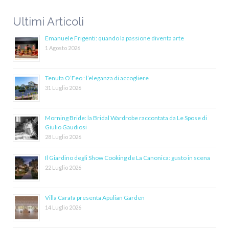
Ultimi Articoli
Emanuele Frigenti: quando la passione diventa arte
1 Agosto 2026
Tenuta O’Feo : l’eleganza di accogliere
31 Luglio 2026
Morning Bride: la Bridal Wardrobe raccontata da Le Spose di
Giulio Gaudiosi
28 Luglio 2026
Il Giardino degli Show Cooking de La Canonica: gusto in scena
22 Luglio 2026
Villa Carafa presenta Apulian Garden
14 Luglio 2026