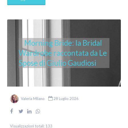
Morning Bride: la Bridal
Wardrobe raccontata da Le
Spose di Giulio Gaudiosi
Valeria Milano
28 Luglio 2026
Visualizzazioni totali:
133