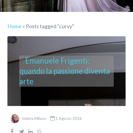
Home
»
Posts tagged "curvy"
Emanuele Frigenti:
quando la passione diventa
arte
Valeria Milano
1 Agosto 2026