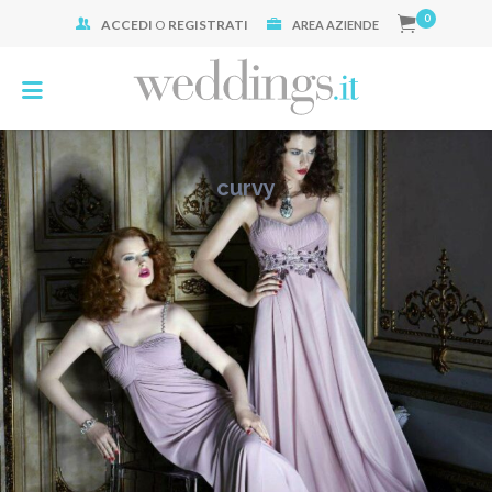
0
ACCEDI
O
REGISTRATI
Cerca:
AREA AZIENDE
curvy