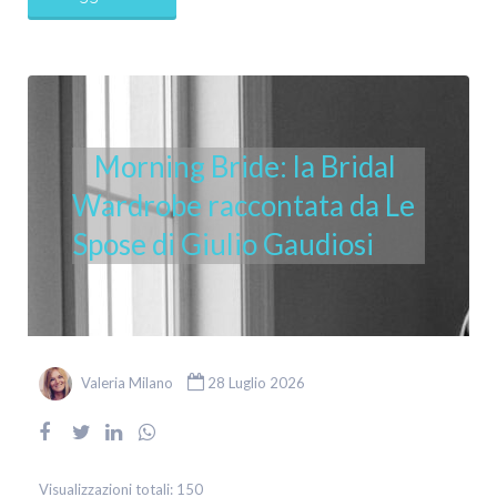
Morning Bride: la Bridal
Wardrobe raccontata da Le
Spose di Giulio Gaudiosi
Valeria Milano
28 Luglio 2026
Visualizzazioni totali:
150