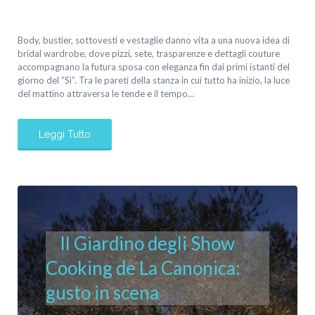
Body, bustier, sottovesti e vestaglie danno vita a una nuova idea di
bridal wardrobe, dove pizzi, sete, trasparenze e dettagli couture
accompagnano la futura sposa con eleganza fin dai primi istanti del
giorno del “Sì”. Tra le pareti della stanza in cui tutto ha inizio, la luce
del mattino attraversa le tende e il tempo…
Leggi Tutto
Il Giardino degli Show
Cooking de La Canonica:
gusto in scena