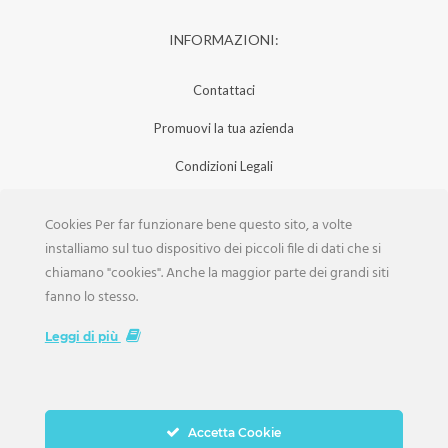
INFORMAZIONI:
Contattaci
Promuovi la tua azienda
Condizioni Legali
Privacy Policy
Cookies Per far funzionare bene questo sito, a volte
Iscrizione Aziende
installiamo sul tuo dispositivo dei piccoli file di dati che si
chiamano "cookies". Anche la maggior parte dei grandi siti
Scarica la Rivista
fanno lo stesso.
Lavora con noi
Leggi di più
Accetta Cookie