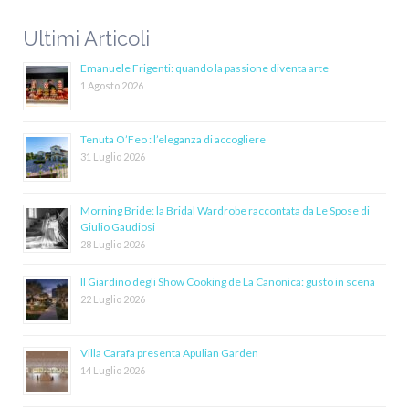
Ultimi Articoli
Emanuele Frigenti: quando la passione diventa arte
1 Agosto 2026
Tenuta O’Feo : l’eleganza di accogliere
31 Luglio 2026
Morning Bride: la Bridal Wardrobe raccontata da Le Spose di
Giulio Gaudiosi
28 Luglio 2026
Il Giardino degli Show Cooking de La Canonica: gusto in scena
22 Luglio 2026
Villa Carafa presenta Apulian Garden
14 Luglio 2026