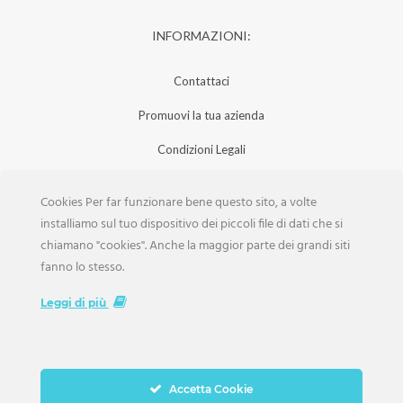
INFORMAZIONI:
Contattaci
Promuovi la tua azienda
Condizioni Legali
Privacy Policy
Cookies Per far funzionare bene questo sito, a volte
Iscrizione Aziende
installiamo sul tuo dispositivo dei piccoli file di dati che si
chiamano "cookies". Anche la maggior parte dei grandi siti
Scarica la Rivista
fanno lo stesso.
Lavora con noi
Leggi di più
Accetta Cookie