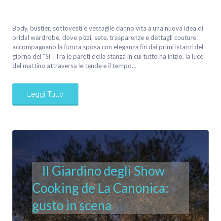
Body, bustier, sottovesti e vestaglie danno vita a una nuova idea di
bridal wardrobe, dove pizzi, sete, trasparenze e dettagli couture
accompagnano la futura sposa con eleganza fin dai primi istanti del
giorno del “Sì”. Tra le pareti della stanza in cui tutto ha inizio, la luce
del mattino attraversa le tende e il tempo…
Leggi Tutto
Il Giardino degli Show
Cooking de La Canonica:
gusto in scena