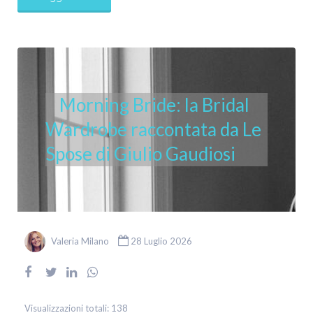
Morning Bride: la Bridal
Wardrobe raccontata da Le
Spose di Giulio Gaudiosi
Valeria Milano
28 Luglio 2026
Visualizzazioni totali:
138