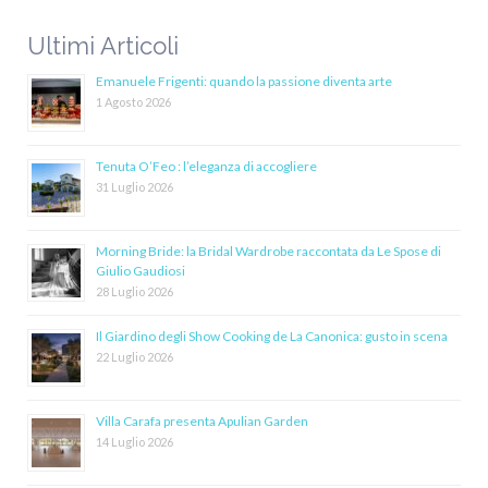
Ultimi Articoli
Emanuele Frigenti: quando la passione diventa arte
1 Agosto 2026
Tenuta O’Feo : l’eleganza di accogliere
31 Luglio 2026
Morning Bride: la Bridal Wardrobe raccontata da Le Spose di
Giulio Gaudiosi
28 Luglio 2026
Il Giardino degli Show Cooking de La Canonica: gusto in scena
22 Luglio 2026
Villa Carafa presenta Apulian Garden
14 Luglio 2026