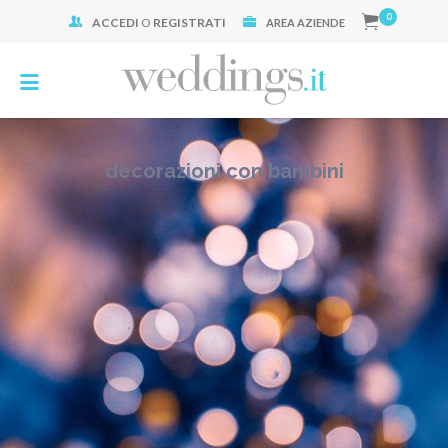
0
ACCEDI
O
REGISTRATI
Cerca:
AREA AZIENDE
decorazioni con bambini