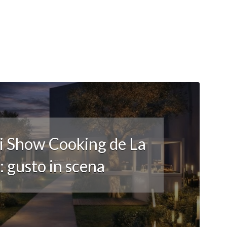
li Show Cooking de La
 gusto in scena