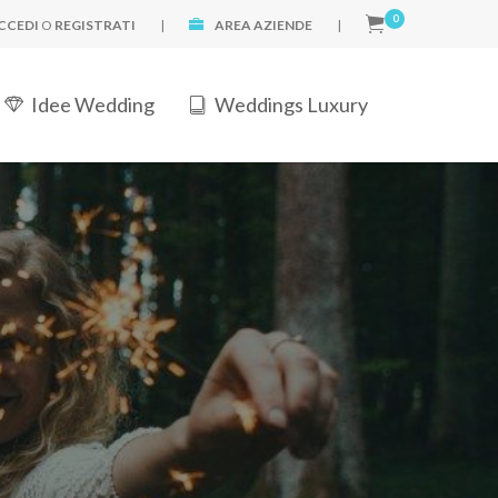
0
CCEDI
O
REGISTRATI
|
AREA AZIENDE
|
Idee Wedding
Weddings Luxury