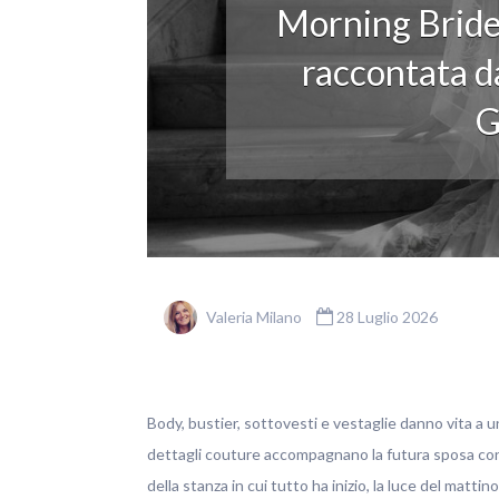
Morning Bride
raccontata da
G
Valeria Milano
28 Luglio 2026
Body, bustier, sottovesti e vestaglie danno vita a u
dettagli couture accompagnano la futura sposa con ele
della stanza in cui tutto ha inizio, la luce del matti