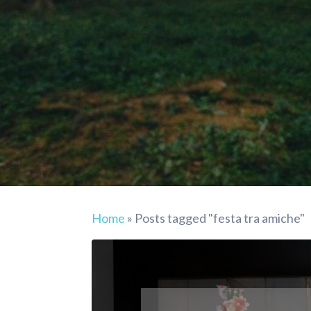
Home
»
Posts tagged "festa tra amiche"