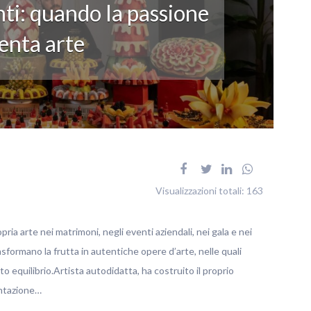
ti: quando la passione
enta arte
Visualizzazioni totali:
163
pria arte nei matrimoni, negli eventi aziendali, nei gala e nei
rasformano la frutta in autentiche opere d’arte, nelle quali
o equilibrio.Artista autodidatta, ha costruito il proprio
entazione…