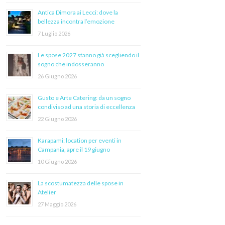
Antica Dimora ai Lecci: dove la
bellezza incontra l’emozione
7 Luglio 2026
Le spose 2027 stanno già scegliendo il
sogno che indosseranno
26 Giugno 2026
Gusto e Arte Catering: da un sogno
condiviso ad una storia di eccellenza
22 Giugno 2026
Karapami: location per eventi in
Campania, apre il 19 giugno
10 Giugno 2026
La scostumatezza delle spose in
Atelier
27 Maggio 2026