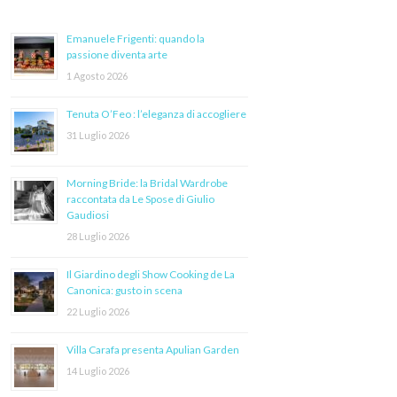
Emanuele Frigenti: quando la
passione diventa arte
1 Agosto 2026
Tenuta O’Feo : l’eleganza di accogliere
31 Luglio 2026
Morning Bride: la Bridal Wardrobe
raccontata da Le Spose di Giulio
Gaudiosi
28 Luglio 2026
Il Giardino degli Show Cooking de La
Canonica: gusto in scena
22 Luglio 2026
Villa Carafa presenta Apulian Garden
14 Luglio 2026