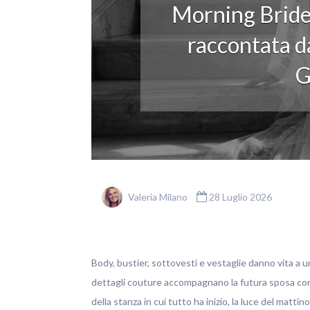
Morning Bride
raccontata da
G
Valeria Milano
28 Luglio 2026
Body, bustier, sottovesti e vestaglie danno vita a u
dettagli couture accompagnano la futura sposa con ele
della stanza in cui tutto ha inizio, la luce del matti