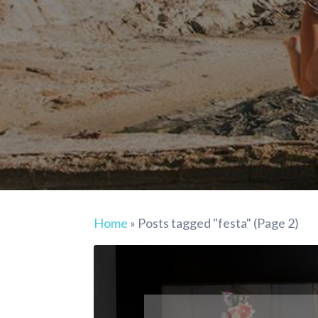
Home
»
Posts tagged "festa"
(Page 2)