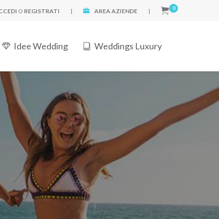
0
CCEDI
O
REGISTRATI
|
AREA AZIENDE
|
Idee Wedding
Weddings Luxury