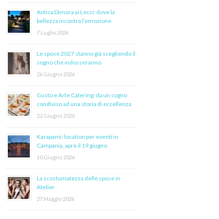
Antica Dimora ai Lecci: dove la
bellezza incontra l’emozione
7 Luglio 2026
Le spose 2027 stanno già scegliendo il
sogno che indosseranno
26 Giugno 2026
Gusto e Arte Catering: da un sogno
condiviso ad una storia di eccellenza
22 Giugno 2026
Karapami: location per eventi in
Campania, apre il 19 giugno
10 Giugno 2026
La scostumatezza delle spose in
Atelier
27 Maggio 2026