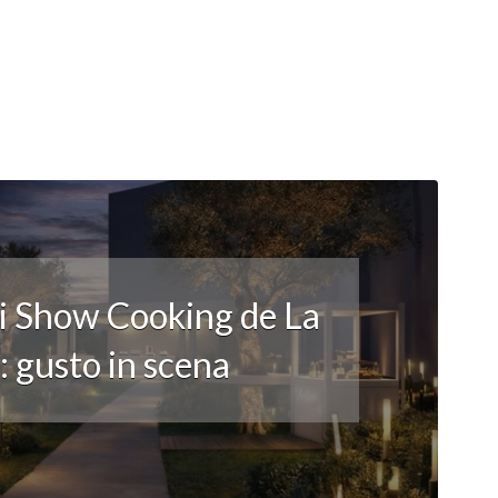
li Show Cooking de La
 gusto in scena