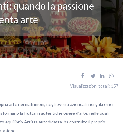
ti: quando la passione
enta arte
Visualizzazioni totali:
157
pria arte nei matrimoni, negli eventi aziendali, nei gala e nei
rasformano la frutta in autentiche opere d’arte, nelle quali
o equilibrio.Artista autodidatta, ha costruito il proprio
entazione…