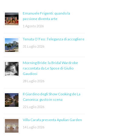
Emanuele Frigenti: quando la
passione diventa arte
1 Agosto 2026
Tenuta O’Feo : l’eleganza di accogliere
31 Luglio 2026
Morning Bride: la Bridal Wardrobe
raccontata da Le Spose di Giulio
Gaudiosi
28 Luglio 2026
Il Giardino degli Show Cooking de La
Canonica: gusto in scena
22 Luglio 2026
Villa Carafa presenta Apulian Garden
14 Luglio 2026