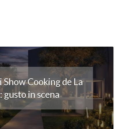
li Show Cooking de La
 gusto in scena