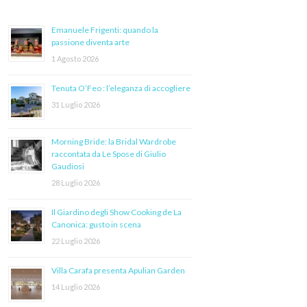
Emanuele Frigenti: quando la
passione diventa arte
1 Agosto 2026
Tenuta O’Feo : l’eleganza di accogliere
31 Luglio 2026
Morning Bride: la Bridal Wardrobe
raccontata da Le Spose di Giulio
Gaudiosi
28 Luglio 2026
Il Giardino degli Show Cooking de La
Canonica: gusto in scena
22 Luglio 2026
Villa Carafa presenta Apulian Garden
14 Luglio 2026