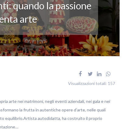
ti: quando la passione
enta arte
Visualizzazioni totali:
157
pria arte nei matrimoni, negli eventi aziendali, nei gala e nei
rasformano la frutta in autentiche opere d’arte, nelle quali
o equilibrio.Artista autodidatta, ha costruito il proprio
entazione…