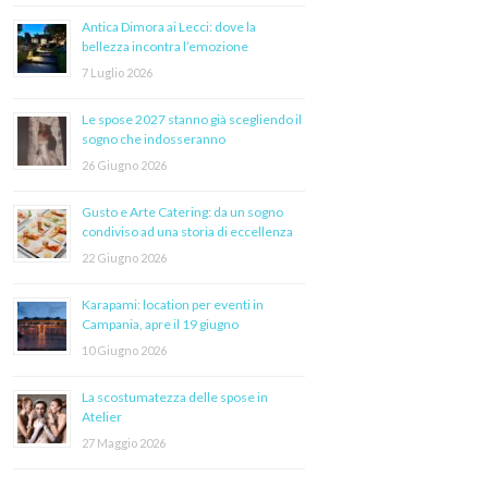
Antica Dimora ai Lecci: dove la
bellezza incontra l’emozione
7 Luglio 2026
Le spose 2027 stanno già scegliendo il
sogno che indosseranno
26 Giugno 2026
Gusto e Arte Catering: da un sogno
condiviso ad una storia di eccellenza
22 Giugno 2026
Karapami: location per eventi in
Campania, apre il 19 giugno
10 Giugno 2026
La scostumatezza delle spose in
Atelier
27 Maggio 2026