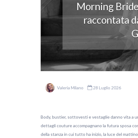
Morning Bride
raccontata da
G
Valeria Milano
28 Luglio 2026
Body, bustier, sottovesti e vestaglie danno vita a u
dettagli couture accompagnano la futura sposa con ele
della stanza in cui tutto ha inizio, la luce del matti