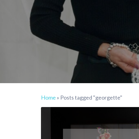
Home
»
Posts tagged "georgette"