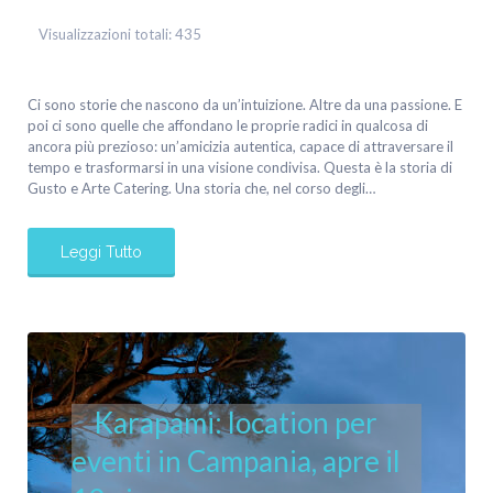
Visualizzazioni totali:
435
Ci sono storie che nascono da un’intuizione. Altre da una passione. E
poi ci sono quelle che affondano le proprie radici in qualcosa di
ancora più prezioso: un’amicizia autentica, capace di attraversare il
tempo e trasformarsi in una visione condivisa. Questa è la storia di
Gusto e Arte Catering. Una storia che, nel corso degli…
Leggi Tutto
Karapami: location per
eventi in Campania, apre il