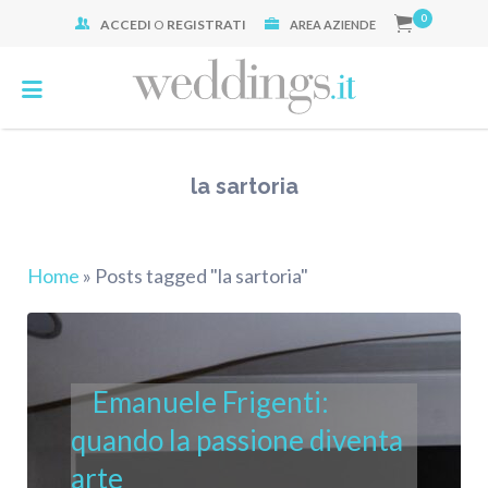
0
ACCEDI
O
REGISTRATI
Cerca:
AREA AZIENDE
la sartoria
Home
»
Posts tagged "la sartoria"
Emanuele Frigenti:
quando la passione diventa
arte