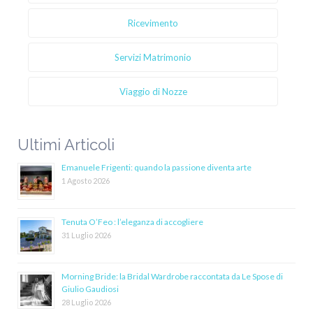
Ricevimento
Servizi Matrimonio
Viaggio di Nozze
Ultimi Articoli
Emanuele Frigenti: quando la passione diventa arte
1 Agosto 2026
Tenuta O’Feo : l’eleganza di accogliere
31 Luglio 2026
Morning Bride: la Bridal Wardrobe raccontata da Le Spose di
Giulio Gaudiosi
28 Luglio 2026