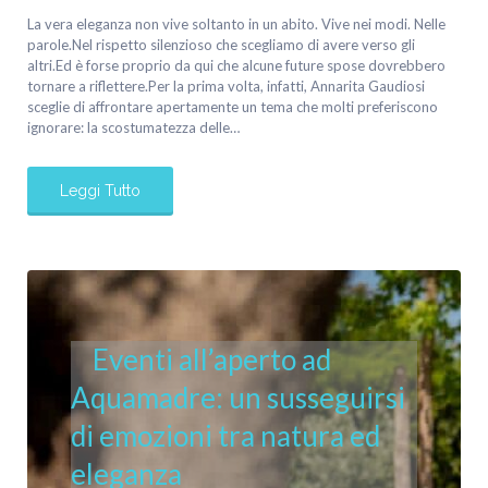
La vera eleganza non vive soltanto in un abito. Vive nei modi. Nelle
parole.Nel rispetto silenzioso che scegliamo di avere verso gli
altri.Ed è forse proprio da qui che alcune future spose dovrebbero
tornare a riflettere.Per la prima volta, infatti, Annarita Gaudiosi
sceglie di affrontare apertamente un tema che molti preferiscono
ignorare: la scostumatezza delle…
Leggi Tutto
Eventi all’aperto ad
Aquamadre: un susseguirsi
di emozioni tra natura ed
eleganza