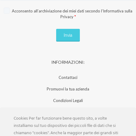
Acconsento all’archiviazione dei miei dati secondo l’
Informativa sulla
Privacy
*
INFORMAZIONI:
Contattaci
Promuovi la tua azienda
Condizioni Legali
Privacy Policy
Cookies Per far funzionare bene questo sito, a volte
Iscrizione Aziende
installiamo sul tuo dispositivo dei piccoli file di dati che si
chiamano "cookies". Anche la maggior parte dei grandi siti
Scarica la Rivista