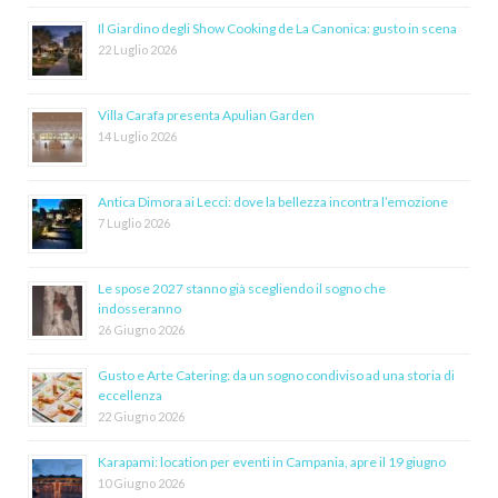
Il Giardino degli Show Cooking de La Canonica: gusto in scena
22 Luglio 2026
Villa Carafa presenta Apulian Garden
14 Luglio 2026
Antica Dimora ai Lecci: dove la bellezza incontra l’emozione
7 Luglio 2026
Le spose 2027 stanno già scegliendo il sogno che
indosseranno
26 Giugno 2026
Gusto e Arte Catering: da un sogno condiviso ad una storia di
eccellenza
22 Giugno 2026
Karapami: location per eventi in Campania, apre il 19 giugno
10 Giugno 2026