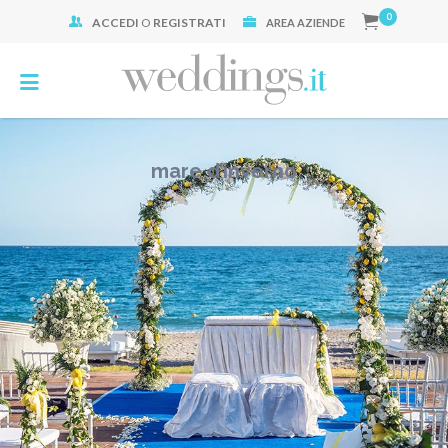
0
ACCEDI
O
REGISTRATI
Cerca:
AREA AZIENDE
mare d’inverno