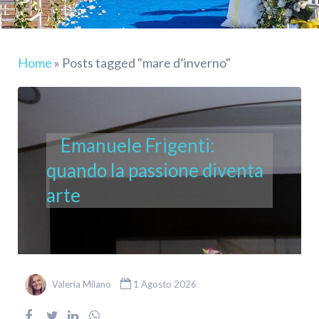
Home
»
Posts tagged "mare d’inverno"
Emanuele Frigenti:
quando la passione diventa
arte
Valeria Milano
1 Agosto 2026