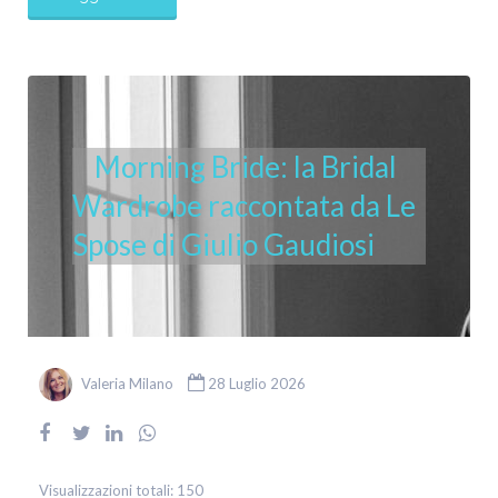
Morning Bride: la Bridal
Wardrobe raccontata da Le
Spose di Giulio Gaudiosi
Valeria Milano
28 Luglio 2026
Visualizzazioni totali:
150