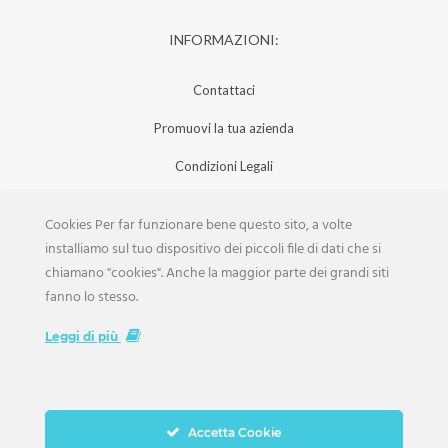
INFORMAZIONI:
Contattaci
Promuovi la tua azienda
Condizioni Legali
Privacy Policy
Cookies Per far funzionare bene questo sito, a volte
Iscrizione Aziende
installiamo sul tuo dispositivo dei piccoli file di dati che si
chiamano "cookies". Anche la maggior parte dei grandi siti
Scarica la Rivista
fanno lo stesso.
Lavora con noi
Leggi di più
Accetta Cookie