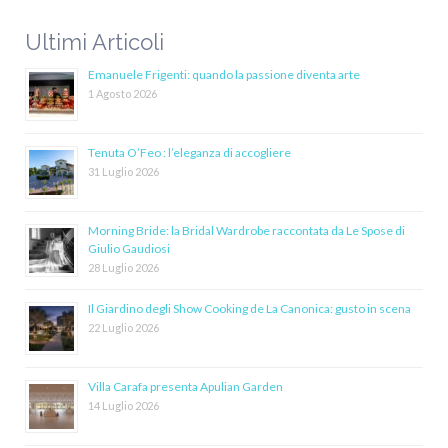
Ultimi Articoli
Emanuele Frigenti: quando la passione diventa arte
1 Agosto 2026
Tenuta O’Feo : l’eleganza di accogliere
31 Luglio 2026
Morning Bride: la Bridal Wardrobe raccontata da Le Spose di
Giulio Gaudiosi
28 Luglio 2026
Il Giardino degli Show Cooking de La Canonica: gusto in scena
22 Luglio 2026
Villa Carafa presenta Apulian Garden
14 Luglio 2026