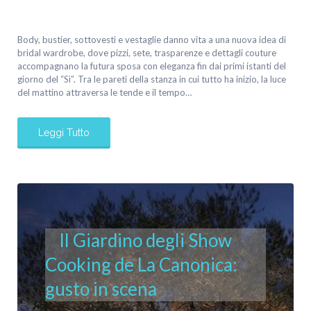
Body, bustier, sottovesti e vestaglie danno vita a una nuova idea di
bridal wardrobe, dove pizzi, sete, trasparenze e dettagli couture
accompagnano la futura sposa con eleganza fin dai primi istanti del
giorno del “Sì”. Tra le pareti della stanza in cui tutto ha inizio, la luce
del mattino attraversa le tende e il tempo…
Leggi Tutto
Il Giardino degli Show
Cooking de La Canonica:
gusto in scena