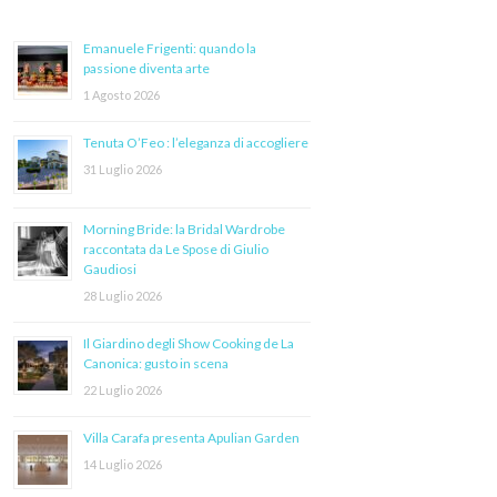
Emanuele Frigenti: quando la
passione diventa arte
1 Agosto 2026
Tenuta O’Feo : l’eleganza di accogliere
31 Luglio 2026
Morning Bride: la Bridal Wardrobe
raccontata da Le Spose di Giulio
Gaudiosi
28 Luglio 2026
Il Giardino degli Show Cooking de La
Canonica: gusto in scena
22 Luglio 2026
Villa Carafa presenta Apulian Garden
14 Luglio 2026