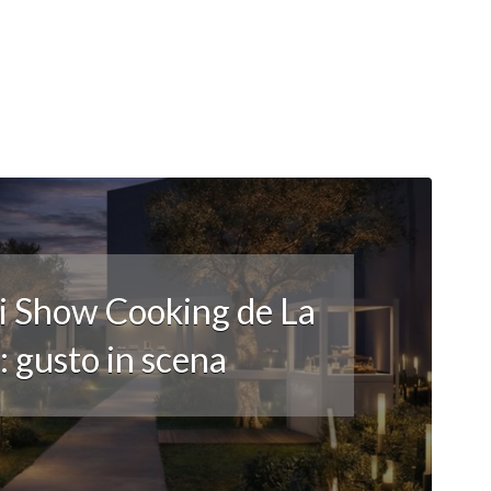
li Show Cooking de La
 gusto in scena