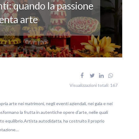
ti: quando la passione
enta arte
Visualizzazioni totali:
167
pria arte nei matrimoni, negli eventi aziendali, nei gala e nei
rasformano la frutta in autentiche opere d’arte, nelle quali
o equilibrio.Artista autodidatta, ha costruito il proprio
entazione…