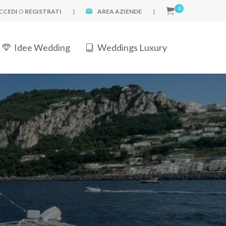
0
CCEDI
O
REGISTRATI
|
AREA AZIENDE
|
Idee Wedding
Weddings Luxury