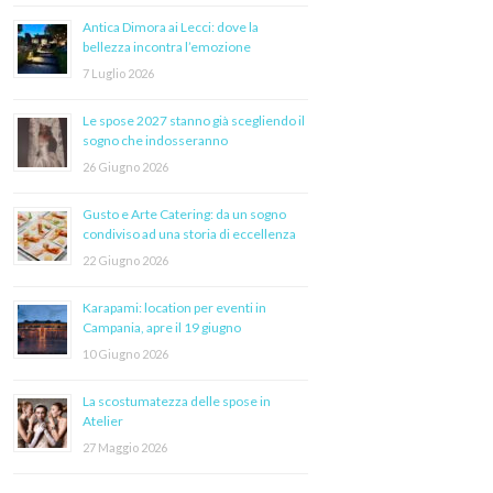
Antica Dimora ai Lecci: dove la
bellezza incontra l’emozione
7 Luglio 2026
Le spose 2027 stanno già scegliendo il
sogno che indosseranno
26 Giugno 2026
Gusto e Arte Catering: da un sogno
condiviso ad una storia di eccellenza
22 Giugno 2026
Karapami: location per eventi in
Campania, apre il 19 giugno
10 Giugno 2026
La scostumatezza delle spose in
Atelier
27 Maggio 2026