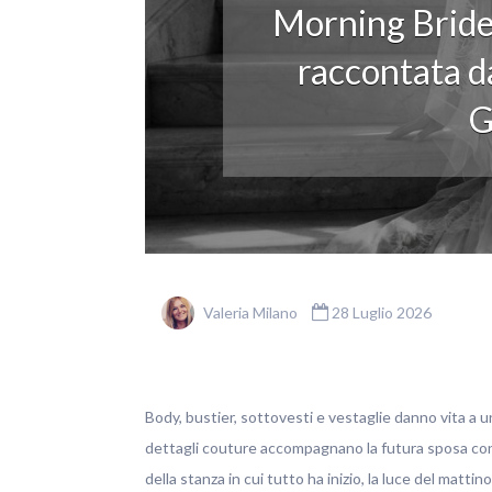
Morning Bride
raccontata da
G
Valeria Milano
28 Luglio 2026
Body, bustier, sottovesti e vestaglie danno vita a u
dettagli couture accompagnano la futura sposa con ele
della stanza in cui tutto ha inizio, la luce del matti