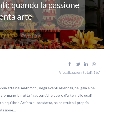
ti: quando la passione
enta arte
Visualizzazioni totali:
167
pria arte nei matrimoni, negli eventi aziendali, nei gala e nei
rasformano la frutta in autentiche opere d’arte, nelle quali
o equilibrio.Artista autodidatta, ha costruito il proprio
entazione…