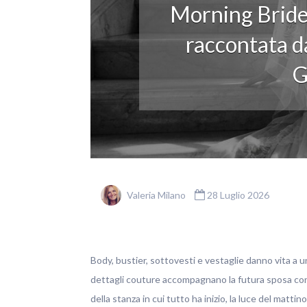
Morning Bride
raccontata da
G
Valeria Milano
28 Luglio 2026
Body, bustier, sottovesti e vestaglie danno vita a u
dettagli couture accompagnano la futura sposa con ele
della stanza in cui tutto ha inizio, la luce del matti