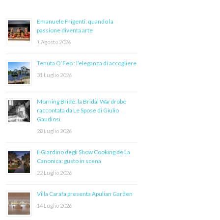
Emanuele Frigenti: quando la
passione diventa arte
1 Agosto 2026
Tenuta O’Feo : l’eleganza di accogliere
31 Luglio 2026
Morning Bride: la Bridal Wardrobe
raccontata da Le Spose di Giulio
Gaudiosi
28 Luglio 2026
Il Giardino degli Show Cooking de La
Canonica: gusto in scena
22 Luglio 2026
Villa Carafa presenta Apulian Garden
14 Luglio 2026