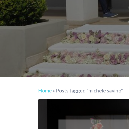
Home
»
Posts tagged "michele savino"