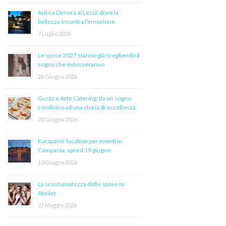
Antica Dimora ai Lecci: dove la
bellezza incontra l’emozione
7 Luglio 2026
Le spose 2027 stanno già scegliendo il
sogno che indosseranno
26 Giugno 2026
Gusto e Arte Catering: da un sogno
condiviso ad una storia di eccellenza
22 Giugno 2026
Karapami: location per eventi in
Campania, apre il 19 giugno
10 Giugno 2026
La scostumatezza delle spose in
Atelier
27 Maggio 2026