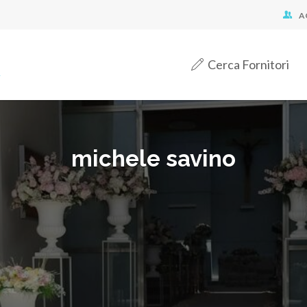
A
Cerca Fornitori
michele savino