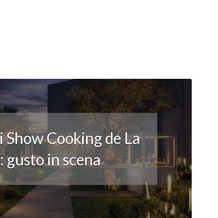
li Show Cooking de La
 gusto in scena