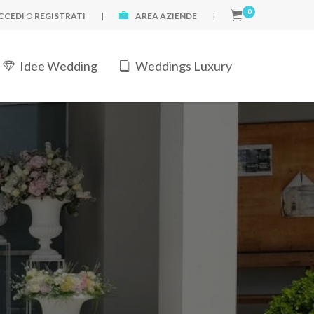
0
CCEDI
O
REGISTRATI
|
AREA AZIENDE
|
Idee Wedding
Weddings Luxury