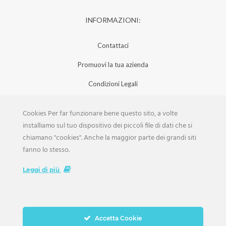
INFORMAZIONI:
Contattaci
Promuovi la tua azienda
Condizioni Legali
Privacy Policy
Cookies Per far funzionare bene questo sito, a volte
Iscrizione Aziende
installiamo sul tuo dispositivo dei piccoli file di dati che si
chiamano "cookies". Anche la maggior parte dei grandi siti
Scarica la Rivista
fanno lo stesso.
Lavora con noi
Leggi di più
Accetta Cookie