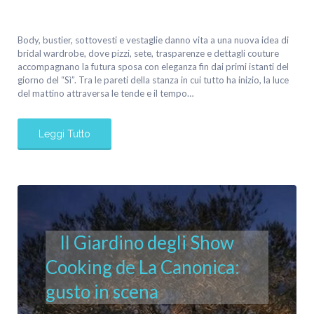
Body, bustier, sottovesti e vestaglie danno vita a una nuova idea di
bridal wardrobe, dove pizzi, sete, trasparenze e dettagli couture
accompagnano la futura sposa con eleganza fin dai primi istanti del
giorno del “Sì”. Tra le pareti della stanza in cui tutto ha inizio, la luce
del mattino attraversa le tende e il tempo…
Leggi Tutto
Il Giardino degli Show
Cooking de La Canonica:
gusto in scena