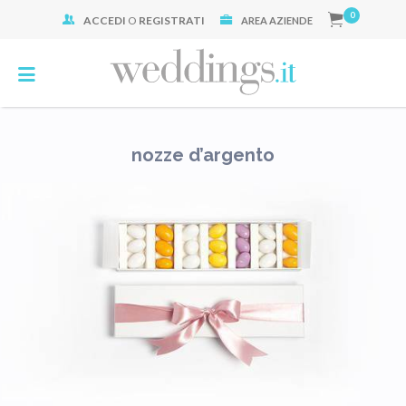
0
ACCEDI
O
REGISTRATI
Cerca:
AREA AZIENDE
nozze d’argento