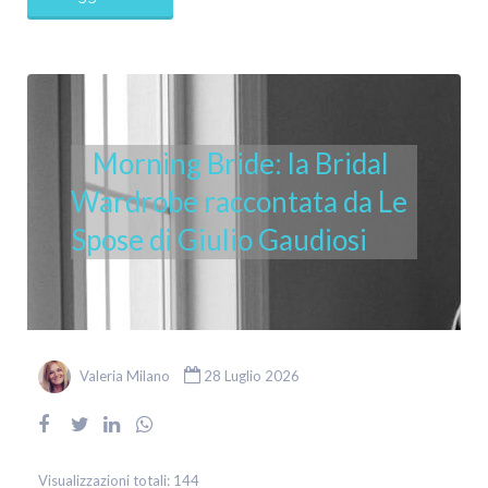
Morning Bride: la Bridal
Wardrobe raccontata da Le
Spose di Giulio Gaudiosi
Valeria Milano
28 Luglio 2026
Visualizzazioni totali:
144