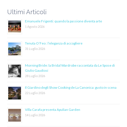
Ultimi Articoli
Emanuele Frigenti: quando la passione diventa arte
1 Agosto 2026
Tenuta O’Feo : l’eleganza di accogliere
31 Luglio 2026
Morning Bride: la Bridal Wardrobe raccontata da Le Spose di
Giulio Gaudiosi
28 Luglio 2026
Il Giardino degli Show Cooking de La Canonica: gusto in scena
22 Luglio 2026
Villa Carafa presenta Apulian Garden
14 Luglio 2026