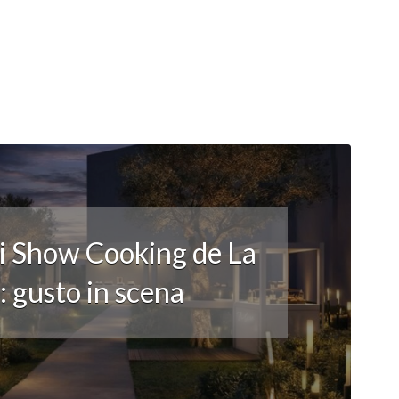
li Show Cooking de La
 gusto in scena