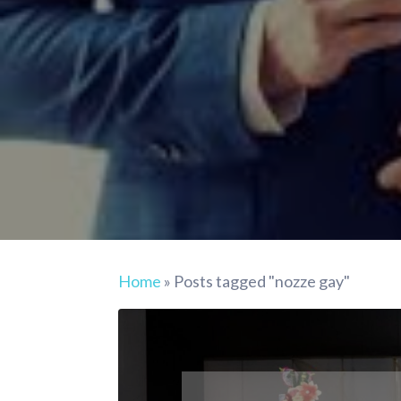
Home
»
Posts tagged "nozze gay"