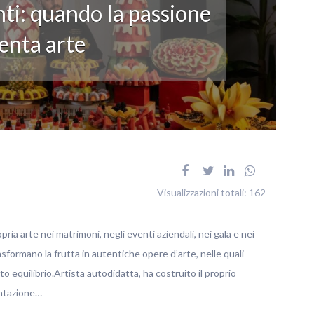
ti: quando la passione
enta arte
Visualizzazioni totali:
162
pria arte nei matrimoni, negli eventi aziendali, nei gala e nei
rasformano la frutta in autentiche opere d’arte, nelle quali
o equilibrio.Artista autodidatta, ha costruito il proprio
entazione…