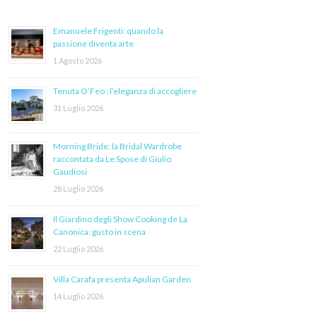
Emanuele Frigenti: quando la
passione diventa arte
1 Agosto 2026
Tenuta O’Feo : l’eleganza di accogliere
31 Luglio 2026
Morning Bride: la Bridal Wardrobe
raccontata da Le Spose di Giulio
Gaudiosi
28 Luglio 2026
Il Giardino degli Show Cooking de La
Canonica: gusto in scena
22 Luglio 2026
Villa Carafa presenta Apulian Garden
14 Luglio 2026