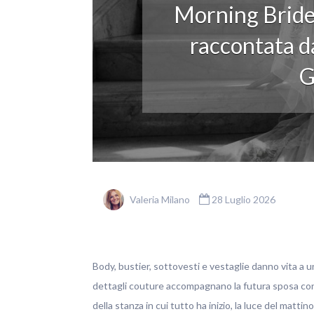
Morning Bride
raccontata da
G
Valeria Milano
28 Luglio 2026
Body, bustier, sottovesti e vestaglie danno vita a u
dettagli couture accompagnano la futura sposa con ele
della stanza in cui tutto ha inizio, la luce del matti