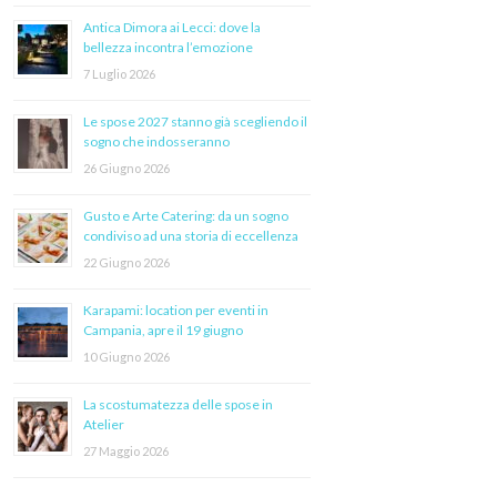
Antica Dimora ai Lecci: dove la
bellezza incontra l’emozione
7 Luglio 2026
Le spose 2027 stanno già scegliendo il
sogno che indosseranno
26 Giugno 2026
Gusto e Arte Catering: da un sogno
condiviso ad una storia di eccellenza
22 Giugno 2026
Karapami: location per eventi in
Campania, apre il 19 giugno
10 Giugno 2026
La scostumatezza delle spose in
Atelier
27 Maggio 2026