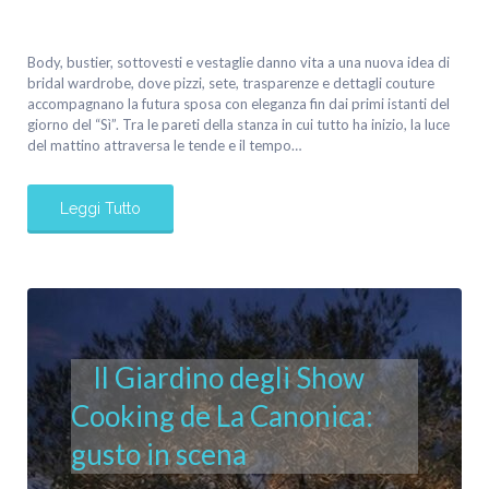
Body, bustier, sottovesti e vestaglie danno vita a una nuova idea di
bridal wardrobe, dove pizzi, sete, trasparenze e dettagli couture
accompagnano la futura sposa con eleganza fin dai primi istanti del
giorno del “Sì”. Tra le pareti della stanza in cui tutto ha inizio, la luce
del mattino attraversa le tende e il tempo…
Leggi Tutto
Il Giardino degli Show
Cooking de La Canonica:
gusto in scena