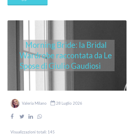
Morning Bride: la Bridal
Wardrobe raccontata da Le
Spose di Giulio Gaudiosi
Valeria Milano
28 Luglio 2026
Visualizzazioni totali:
145