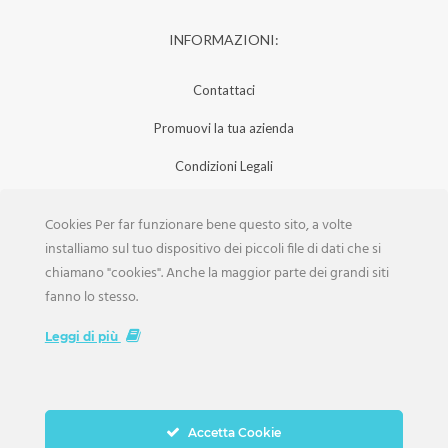
INFORMAZIONI:
Contattaci
Promuovi la tua azienda
Condizioni Legali
Privacy Policy
Cookies Per far funzionare bene questo sito, a volte
Iscrizione Aziende
installiamo sul tuo dispositivo dei piccoli file di dati che si
chiamano "cookies". Anche la maggior parte dei grandi siti
Scarica la Rivista
fanno lo stesso.
Lavora con noi
Leggi di più
Accetta Cookie