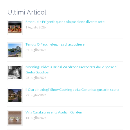
Ultimi Articoli
Emanuele Frigenti: quando la passione diventa arte
1 Agosto 2026
Tenuta O’Feo : l’eleganza di accogliere
31 Luglio 2026
Morning Bride: la Bridal Wardrobe raccontata da Le Spose di
Giulio Gaudiosi
28 Luglio 2026
Il Giardino degli Show Cooking de La Canonica: gusto in scena
22 Luglio 2026
Villa Carafa presenta Apulian Garden
14 Luglio 2026