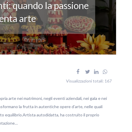
ti: quando la passione
enta arte
Visualizzazioni totali:
167
pria arte nei matrimoni, negli eventi aziendali, nei gala e nei
rasformano la frutta in autentiche opere d’arte, nelle quali
o equilibrio.Artista autodidatta, ha costruito il proprio
entazione…