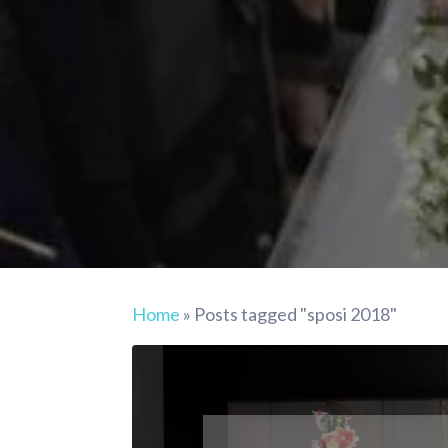
Home
»
Posts tagged "sposi 2018"