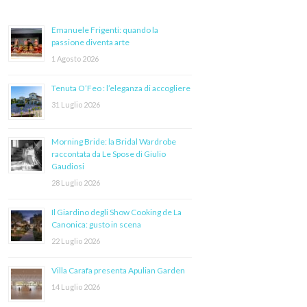
Emanuele Frigenti: quando la
passione diventa arte
1 Agosto 2026
Tenuta O’Feo : l’eleganza di accogliere
31 Luglio 2026
Morning Bride: la Bridal Wardrobe
raccontata da Le Spose di Giulio
Gaudiosi
28 Luglio 2026
Il Giardino degli Show Cooking de La
Canonica: gusto in scena
22 Luglio 2026
Villa Carafa presenta Apulian Garden
14 Luglio 2026