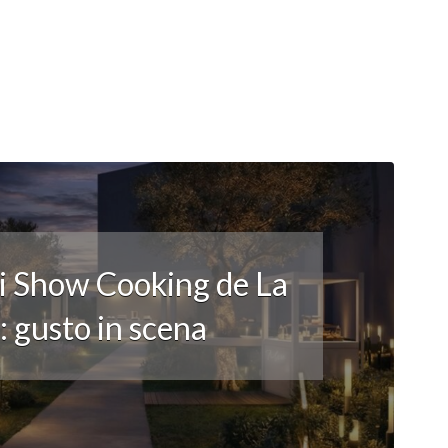
li Show Cooking de La
 gusto in scena