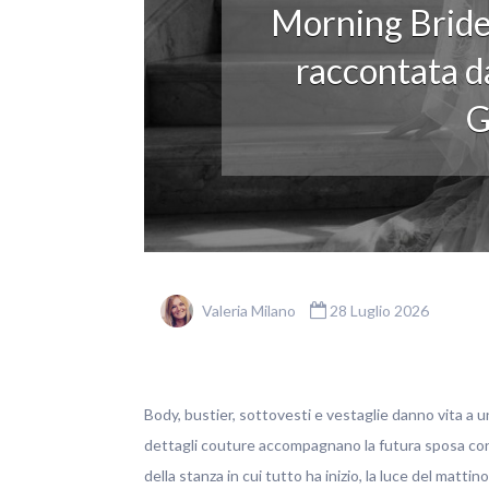
Morning Bride
raccontata da
G
Valeria Milano
28 Luglio 2026
Body, bustier, sottovesti e vestaglie danno vita a u
dettagli couture accompagnano la futura sposa con ele
della stanza in cui tutto ha inizio, la luce del matti