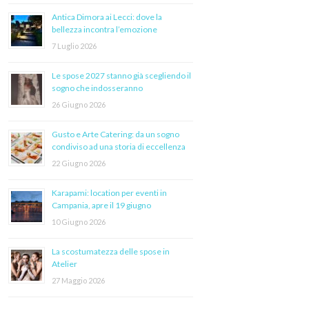
Antica Dimora ai Lecci: dove la
bellezza incontra l’emozione
7 Luglio 2026
Le spose 2027 stanno già scegliendo il
sogno che indosseranno
26 Giugno 2026
Gusto e Arte Catering: da un sogno
condiviso ad una storia di eccellenza
22 Giugno 2026
Karapami: location per eventi in
Campania, apre il 19 giugno
10 Giugno 2026
La scostumatezza delle spose in
Atelier
27 Maggio 2026