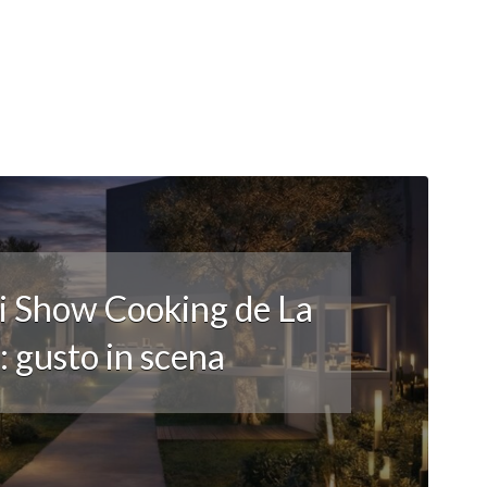
li Show Cooking de La
 gusto in scena