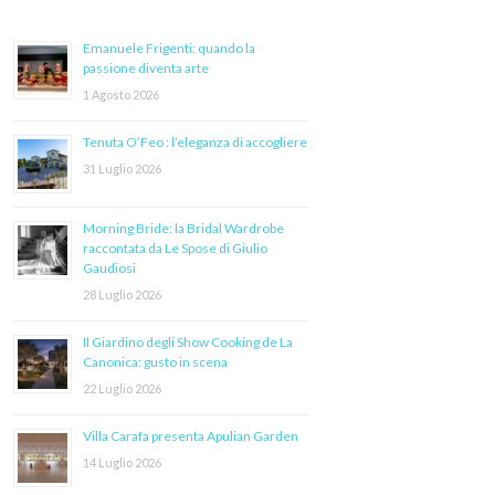
Emanuele Frigenti: quando la
passione diventa arte
1 Agosto 2026
Tenuta O’Feo : l’eleganza di accogliere
31 Luglio 2026
Morning Bride: la Bridal Wardrobe
raccontata da Le Spose di Giulio
Gaudiosi
28 Luglio 2026
Il Giardino degli Show Cooking de La
Canonica: gusto in scena
22 Luglio 2026
Villa Carafa presenta Apulian Garden
14 Luglio 2026