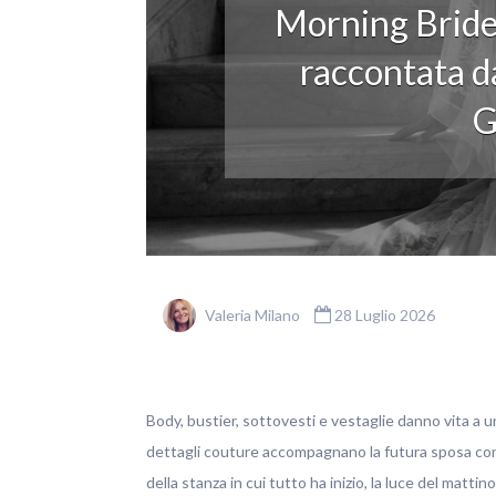
Morning Bride
raccontata da
G
Valeria Milano
28 Luglio 2026
Body, bustier, sottovesti e vestaglie danno vita a u
dettagli couture accompagnano la futura sposa con ele
della stanza in cui tutto ha inizio, la luce del matti