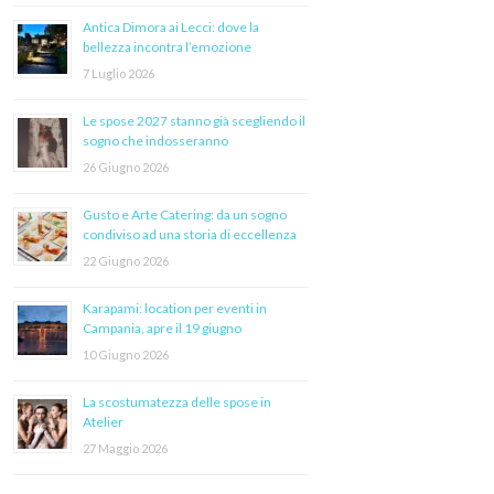
Antica Dimora ai Lecci: dove la
bellezza incontra l’emozione
7 Luglio 2026
Le spose 2027 stanno già scegliendo il
sogno che indosseranno
26 Giugno 2026
Gusto e Arte Catering: da un sogno
condiviso ad una storia di eccellenza
22 Giugno 2026
Karapami: location per eventi in
Campania, apre il 19 giugno
10 Giugno 2026
La scostumatezza delle spose in
Atelier
27 Maggio 2026