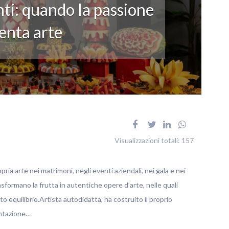
ti: quando la passione
enta arte
Visualizzazioni totali:
157
pria arte nei matrimoni, negli eventi aziendali, nei gala e nei
rasformano la frutta in autentiche opere d’arte, nelle quali
o equilibrio.Artista autodidatta, ha costruito il proprio
entazione…