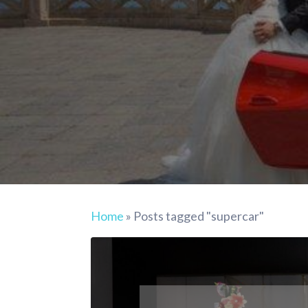
Home
»
Posts tagged "supercar"