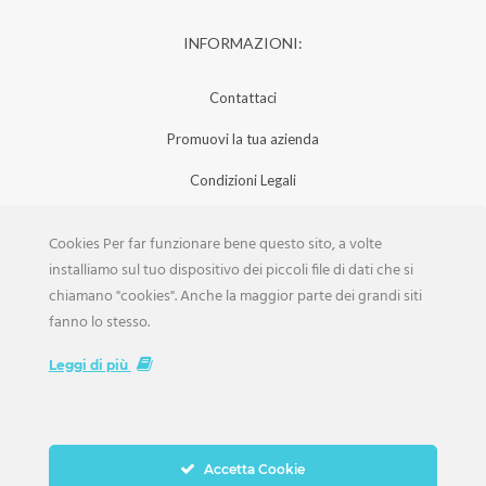
INFORMAZIONI:
Contattaci
Promuovi la tua azienda
Condizioni Legali
Privacy Policy
Cookies Per far funzionare bene questo sito, a volte
Iscrizione Aziende
installiamo sul tuo dispositivo dei piccoli file di dati che si
chiamano "cookies". Anche la maggior parte dei grandi siti
Scarica la Rivista
fanno lo stesso.
Lavora con noi
Leggi di più
Accetta Cookie