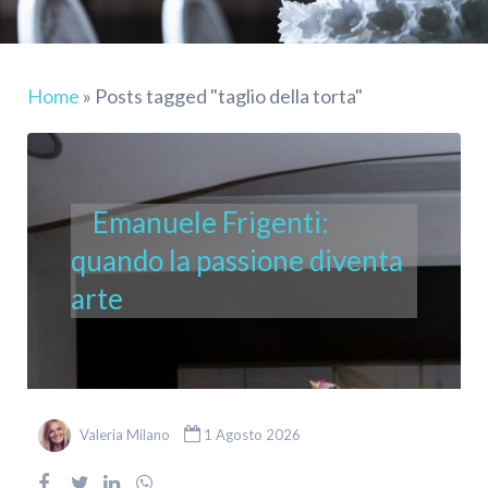
Home
»
Posts tagged "taglio della torta"
Emanuele Frigenti:
quando la passione diventa
arte
Valeria Milano
1 Agosto 2026