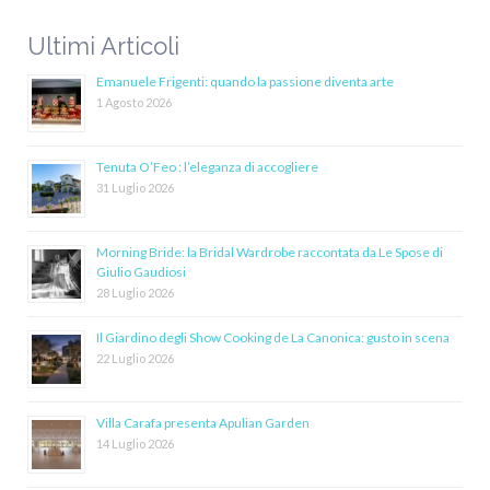
Ultimi Articoli
Emanuele Frigenti: quando la passione diventa arte
1 Agosto 2026
Tenuta O’Feo : l’eleganza di accogliere
31 Luglio 2026
Morning Bride: la Bridal Wardrobe raccontata da Le Spose di
Giulio Gaudiosi
28 Luglio 2026
Il Giardino degli Show Cooking de La Canonica: gusto in scena
22 Luglio 2026
Villa Carafa presenta Apulian Garden
14 Luglio 2026