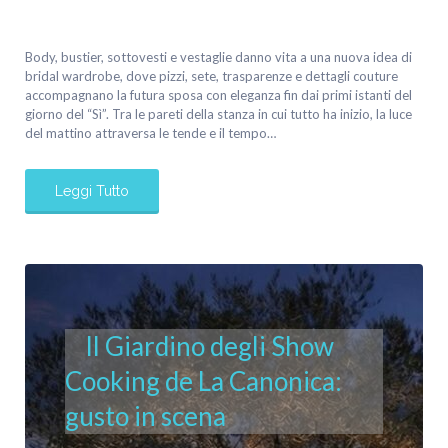
Body, bustier, sottovesti e vestaglie danno vita a una nuova idea di
bridal wardrobe, dove pizzi, sete, trasparenze e dettagli couture
accompagnano la futura sposa con eleganza fin dai primi istanti del
giorno del “Sì”. Tra le pareti della stanza in cui tutto ha inizio, la luce
del mattino attraversa le tende e il tempo…
Leggi Tutto
Il Giardino degli Show
Cooking de La Canonica:
gusto in scena