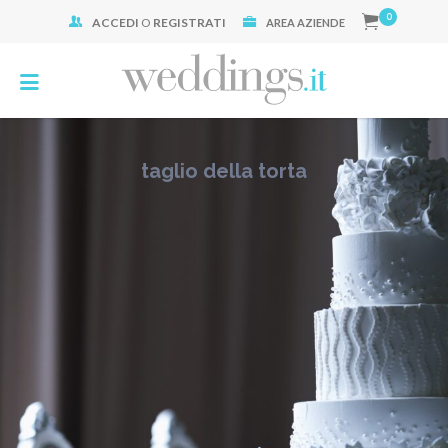
0
ACCEDI
O
REGISTRATI
Cerca:
AREA AZIENDE
taglio della torta