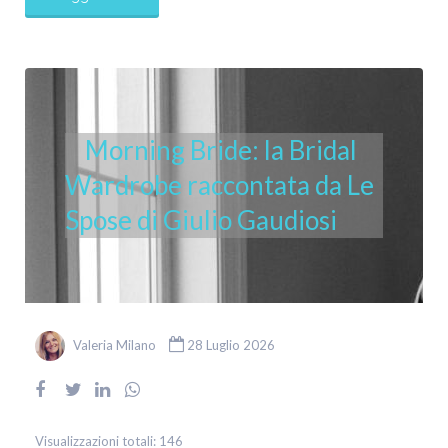
Morning Bride: la Bridal
Wardrobe raccontata da Le
Spose di Giulio Gaudiosi
Valeria Milano
28 Luglio 2026
Visualizzazioni totali:
146