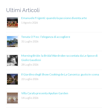
Ultimi Articoli
Emanuele Frigenti: quando la passione diventa arte
1 Agosto 2026
Tenuta O’Feo : l’eleganza di accogliere
31 Luglio 2026
Morning Bride: la Bridal Wardrobe raccontata da Le Spose di
Giulio Gaudiosi
28 Luglio 2026
Il Giardino degli Show Cooking de La Canonica: gusto in scena
22 Luglio 2026
Villa Carafa presenta Apulian Garden
14 Luglio 2026