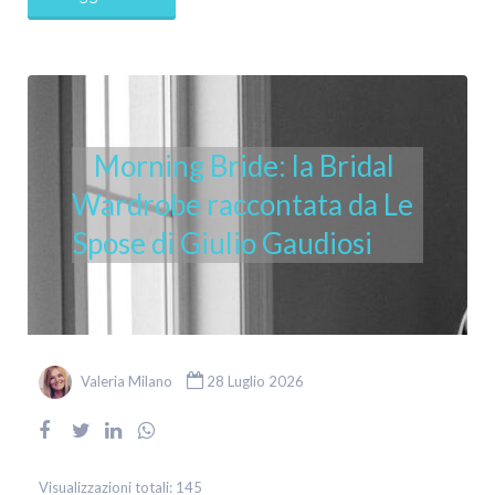
Morning Bride: la Bridal
Wardrobe raccontata da Le
Spose di Giulio Gaudiosi
Valeria Milano
28 Luglio 2026
Visualizzazioni totali:
145