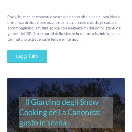
Body, bustier, sottovesti e vestaglie danno vita a una nuova idea di
bridal wardrobe, dove pizzi, sete, trasparenze e dettagli couture
accompagnano la futura sposa con eleganza fin dai primi istanti del
giorno del “Sì”. Tra le pareti della stanza in cui tutto ha inizio, la luce
del mattino attraversa le tende e il tempo…
Leggi Tutto
Il Giardino degli Show
Cooking de La Canonica:
gusto in scena