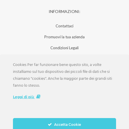
INFORMAZIONI:
Contattaci
Promuovi la tua azienda
Condizioni Legali
Privacy Policy
Cookies Per far funzionare bene questo sito, a volte
Iscrizione Aziende
installiamo sul tuo dispositivo dei piccoli file di dati che si
chiamano "cookies". Anche la maggior parte dei grandi siti
Scarica la Rivista
fanno lo stesso.
Lavora con noi
Leggi di più
Accetta Cookie