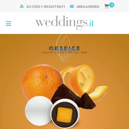
0
ACCEDI
O
REGISTRATI
Cerca:
AREA AZIENDE
weddigns