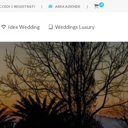
0
CCEDI
O
REGISTRATI
|
AREA AZIENDE
|
Idee Wedding
Weddings Luxury