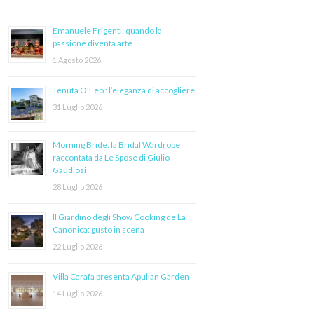
Emanuele Frigenti: quando la
passione diventa arte
1 Agosto 2026
Tenuta O’Feo : l’eleganza di accogliere
31 Luglio 2026
Morning Bride: la Bridal Wardrobe
raccontata da Le Spose di Giulio
Gaudiosi
28 Luglio 2026
Il Giardino degli Show Cooking de La
Canonica: gusto in scena
22 Luglio 2026
Villa Carafa presenta Apulian Garden
14 Luglio 2026