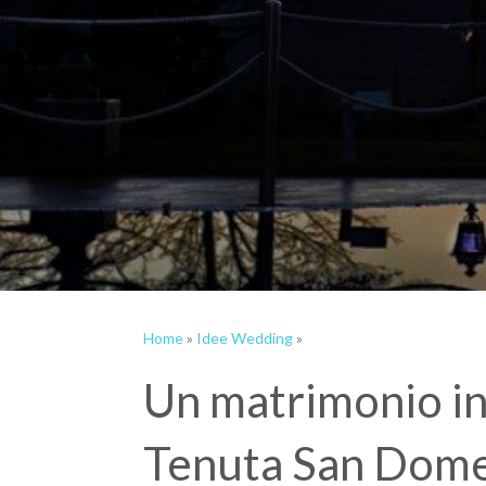
Home
»
Idee Wedding
»
Un matrimonio in
Tenuta San Dom