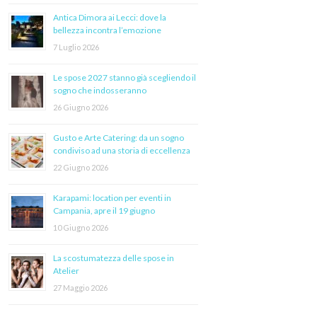
Antica Dimora ai Lecci: dove la
bellezza incontra l’emozione
7 Luglio 2026
Le spose 2027 stanno già scegliendo il
sogno che indosseranno
26 Giugno 2026
Gusto e Arte Catering: da un sogno
condiviso ad una storia di eccellenza
22 Giugno 2026
Karapami: location per eventi in
Campania, apre il 19 giugno
10 Giugno 2026
La scostumatezza delle spose in
Atelier
27 Maggio 2026