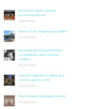
Emanuele Frigenti: quando la
passione diventa arte
1 Agosto 2026
Tenuta O’Feo : l’eleganza di accogliere
31 Luglio 2026
Morning Bride: la Bridal Wardrobe
raccontata da Le Spose di Giulio
Gaudiosi
28 Luglio 2026
Il Giardino degli Show Cooking de La
Canonica: gusto in scena
22 Luglio 2026
Villa Carafa presenta Apulian Garden
14 Luglio 2026