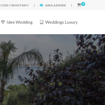
0
CCEDI
O
REGISTRATI
|
AREA AZIENDE
|
Idee Wedding
Weddings Luxury