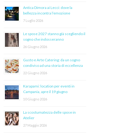
Antica Dimora ai Lecci: dove la
bellezza incontra l’emozione
7 Luglio 2026
Le spose 2027 stanno già scegliendo il
sogno che indosseranno
26 Giugno 2026
Gusto e Arte Catering: da un sogno
condiviso ad una storia di eccellenza
22 Giugno 2026
Karapami: location per eventi in
Campania, apre il 19 giugno
10 Giugno 2026
La scostumatezza delle spose in
Atelier
27 Maggio 2026