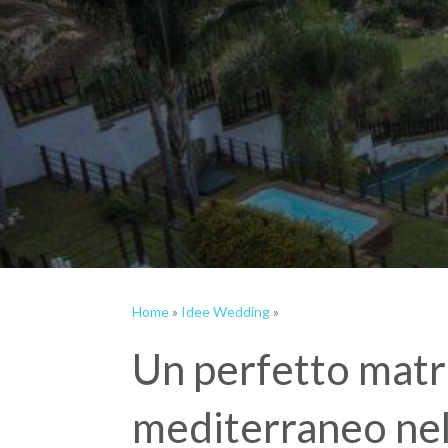
Home
»
Idee Wedding
»
Un perfetto matri
mediterraneo nel