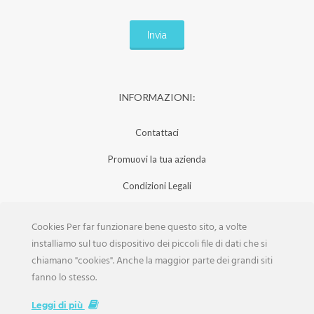
INFORMAZIONI:
Contattaci
Promuovi la tua azienda
Condizioni Legali
Privacy Policy
Cookies Per far funzionare bene questo sito, a volte
Iscrizione Aziende
installiamo sul tuo dispositivo dei piccoli file di dati che si
chiamano "cookies". Anche la maggior parte dei grandi siti
Scarica la Rivista
fanno lo stesso.
Lavora con noi
Leggi di più