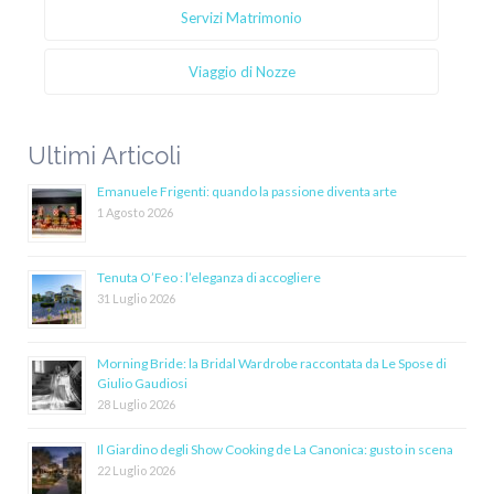
Servizi Matrimonio
Viaggio di Nozze
Ultimi Articoli
Emanuele Frigenti: quando la passione diventa arte
1 Agosto 2026
Tenuta O’Feo : l’eleganza di accogliere
31 Luglio 2026
Morning Bride: la Bridal Wardrobe raccontata da Le Spose di
Giulio Gaudiosi
28 Luglio 2026
Il Giardino degli Show Cooking de La Canonica: gusto in scena
22 Luglio 2026