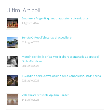
Ultimi Articoli
Emanuele Frigenti: quando la passione diventa arte
1 Agosto 2026
Tenuta O’Feo : l’eleganza di accogliere
31 Luglio 2026
Morning Bride: la Bridal Wardrobe raccontata da Le Spose di
Giulio Gaudiosi
28 Luglio 2026
Il Giardino degli Show Cooking de La Canonica: gusto in scena
22 Luglio 2026
Villa Carafa presenta Apulian Garden
14 Luglio 2026