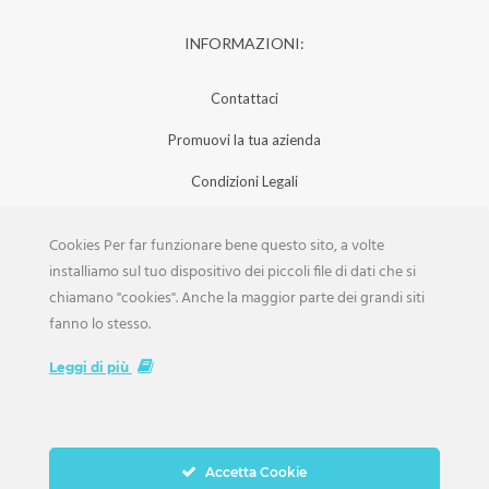
INFORMAZIONI:
Contattaci
Promuovi la tua azienda
Condizioni Legali
Privacy Policy
Cookies Per far funzionare bene questo sito, a volte
Iscrizione Aziende
installiamo sul tuo dispositivo dei piccoli file di dati che si
chiamano "cookies". Anche la maggior parte dei grandi siti
Scarica la Rivista
fanno lo stesso.
Lavora con noi
Leggi di più
Accetta Cookie