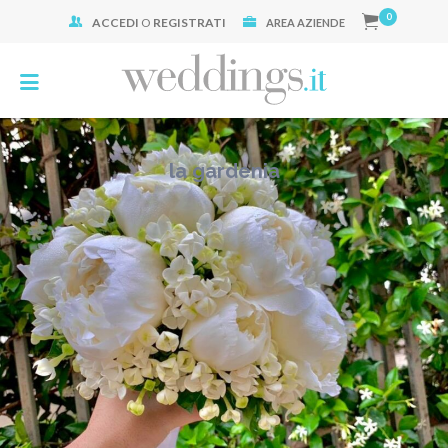
0
ACCEDI
O
REGISTRATI
Cerca:
AREA AZIENDE
la gardenia