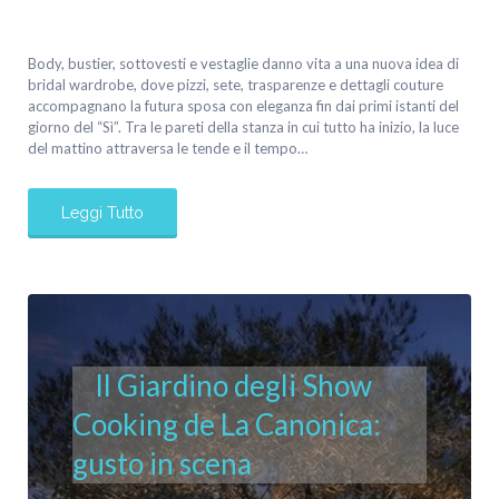
Body, bustier, sottovesti e vestaglie danno vita a una nuova idea di
bridal wardrobe, dove pizzi, sete, trasparenze e dettagli couture
accompagnano la futura sposa con eleganza fin dai primi istanti del
giorno del “Sì”. Tra le pareti della stanza in cui tutto ha inizio, la luce
del mattino attraversa le tende e il tempo…
Leggi Tutto
Il Giardino degli Show
Cooking de La Canonica:
gusto in scena