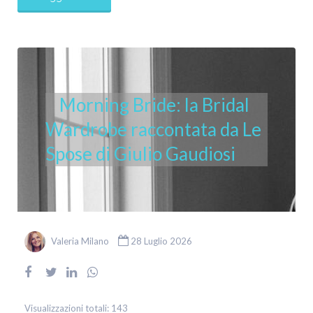
Morning Bride: la Bridal
Wardrobe raccontata da Le
Spose di Giulio Gaudiosi
Valeria Milano
28 Luglio 2026
Visualizzazioni totali:
143