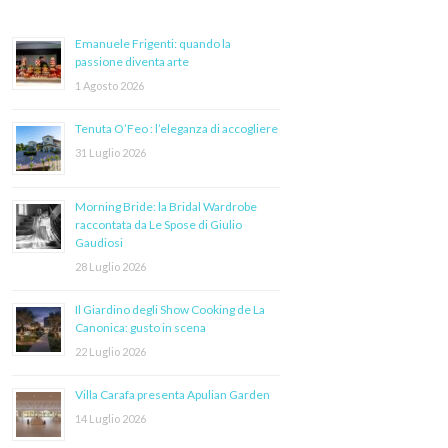
Emanuele Frigenti: quando la
passione diventa arte
1 Agosto 2026
Tenuta O’Feo : l’eleganza di accogliere
31 Luglio 2026
Morning Bride: la Bridal Wardrobe
raccontata da Le Spose di Giulio
Gaudiosi
28 Luglio 2026
Il Giardino degli Show Cooking de La
Canonica: gusto in scena
22 Luglio 2026
Villa Carafa presenta Apulian Garden
14 Luglio 2026