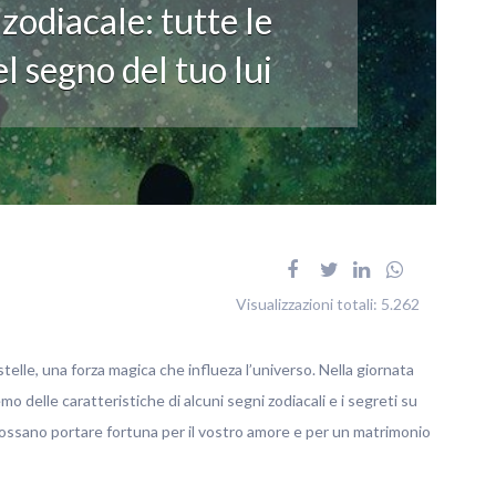
odiacale: tutte le
el segno del tuo lui
Visualizzazioni totali:
5.262
elle, una forza magica che influeza l’universo. Nella giornata
 delle caratteristiche di alcuni segni zodiacali e i segreti su
possano portare fortuna per il vostro amore e per un matrimonio