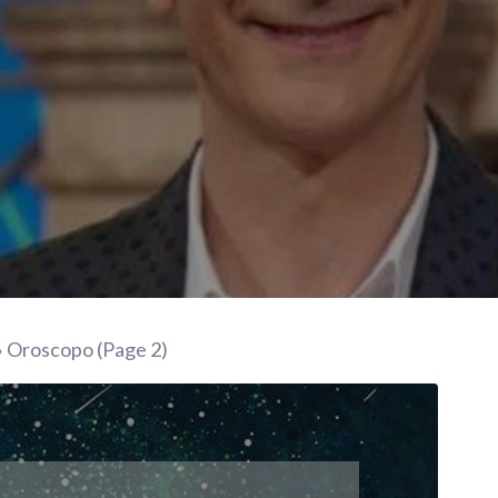
»
Oroscopo
(Page 2)