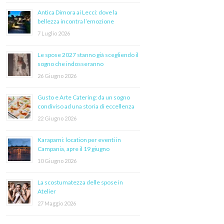
Antica Dimora ai Lecci: dove la
bellezza incontra l’emozione
7 Luglio 2026
Le spose 2027 stanno già scegliendo il
sogno che indosseranno
26 Giugno 2026
Gusto e Arte Catering: da un sogno
condiviso ad una storia di eccellenza
22 Giugno 2026
Karapami: location per eventi in
Campania, apre il 19 giugno
10 Giugno 2026
La scostumatezza delle spose in
Atelier
27 Maggio 2026