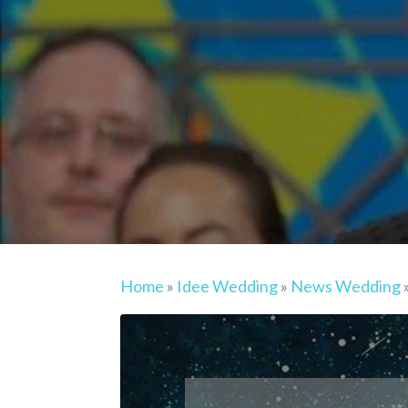
Home
»
Idee Wedding
»
News Wedding