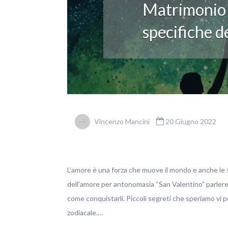
Matrimonio z
specifiche d
Vincenzo Mancini
20 Giugno 2022
L’amore è una forza che muove il mondo e anche le st
dell’amore per antonomasia “San Valentino” parleremo
come conquistarli. Piccoli segreti che speriamo vi 
zodiacale.…