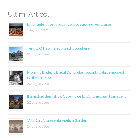
Ultimi Articoli
Emanuele Frigenti: quando la passione diventa arte
1 Agosto 2026
Tenuta O’Feo : l’eleganza di accogliere
31 Luglio 2026
Morning Bride: la Bridal Wardrobe raccontata da Le Spose di
Giulio Gaudiosi
28 Luglio 2026
Il Giardino degli Show Cooking de La Canonica: gusto in scena
22 Luglio 2026
Villa Carafa presenta Apulian Garden
14 Luglio 2026