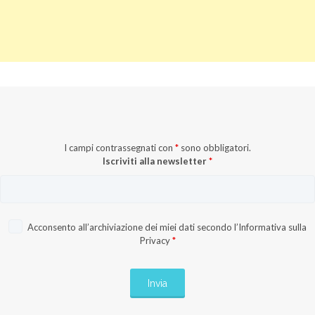
I campi contrassegnati con
*
sono obbligatori.
Iscriviti alla newsletter
*
Acconsento all’archiviazione dei miei dati secondo l’
Informativa sulla
Privacy
*