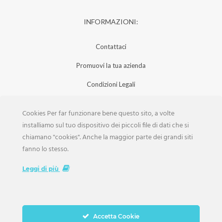
INFORMAZIONI:
Contattaci
Promuovi la tua azienda
Condizioni Legali
Privacy Policy
Cookies Per far funzionare bene questo sito, a volte
Iscrizione Aziende
installiamo sul tuo dispositivo dei piccoli file di dati che si
chiamano "cookies". Anche la maggior parte dei grandi siti
Scarica la Rivista
fanno lo stesso.
Lavora con noi
Leggi di più
Accetta Cookie