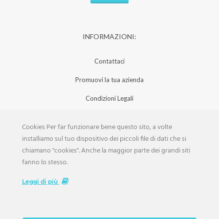
INFORMAZIONI:
Contattaci
Promuovi la tua azienda
Condizioni Legali
Privacy Policy
Cookies Per far funzionare bene questo sito, a volte
Iscrizione Aziende
installiamo sul tuo dispositivo dei piccoli file di dati che si
chiamano "cookies". Anche la maggior parte dei grandi siti
Scarica la Rivista
fanno lo stesso.
Lavora con noi
Leggi di più