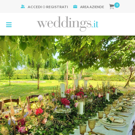
0
ACCEDI
O
REGISTRATI
Cerca:
AREA AZIENDE