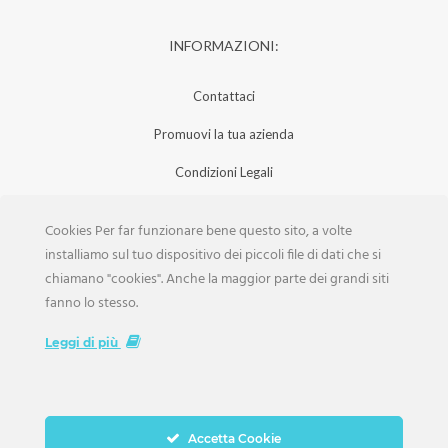
INFORMAZIONI:
Contattaci
Promuovi la tua azienda
Condizioni Legali
Privacy Policy
Cookies Per far funzionare bene questo sito, a volte
Iscrizione Aziende
installiamo sul tuo dispositivo dei piccoli file di dati che si
chiamano "cookies". Anche la maggior parte dei grandi siti
Scarica la Rivista
fanno lo stesso.
Lavora con noi
Leggi di più
Accetta Cookie