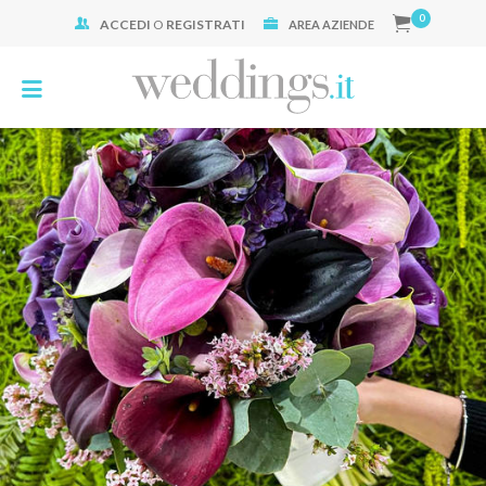
0
ACCEDI
O
REGISTRATI
Cerca:
AREA AZIENDE