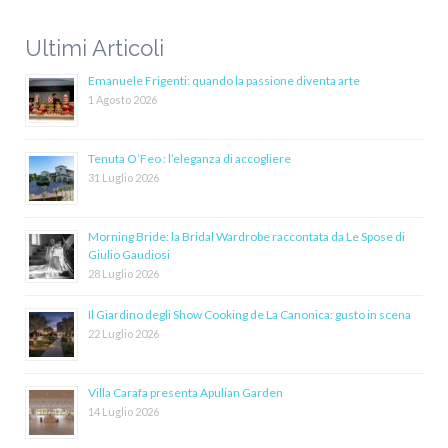
Ultimi Articoli
Emanuele Frigenti: quando la passione diventa arte
1 Agosto 2026
Tenuta O’Feo : l’eleganza di accogliere
31 Luglio 2026
Morning Bride: la Bridal Wardrobe raccontata da Le Spose di
Giulio Gaudiosi
28 Luglio 2026
Il Giardino degli Show Cooking de La Canonica: gusto in scena
22 Luglio 2026
Villa Carafa presenta Apulian Garden
14 Luglio 2026