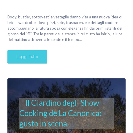
Body, bustier, sottovesti e vestaglie danno vita a una nuova idea di
bridal wardrobe, dove pizzi, sete, trasparenze e dettagli couture
accompagnano la futura sposa con eleganza fin dai primi istanti del
giorno del “Sì”. Tra le pareti della stanza in cui tutto ha inizio, la luce
del mattino attraversa le tende e il tempo…
Leggi Tutto
Il Giardino degli Show
Cooking de La Canonica:
gusto in scena