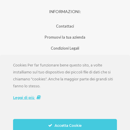
INFORMAZIONI:
Contattaci
Promuovi la tua azienda
Condizioni Legali
Privacy Policy
Cookies Per far funzionare bene questo sito, a volte
Iscrizione Aziende
installiamo sul tuo dispositivo dei piccoli file di dati che si
chiamano "cookies". Anche la maggior parte dei grandi siti
Scarica la Rivista
fanno lo stesso.
Lavora con noi
Leggi di più
Accetta Cookie