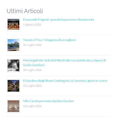
Ultimi Articoli
Emanuele Frigenti: quando la passione diventa arte
1 Agosto 2026
Tenuta O’Feo : l’eleganza di accogliere
31 Luglio 2026
Morning Bride: la Bridal Wardrobe raccontata da Le Spose di
Giulio Gaudiosi
28 Luglio 2026
Il Giardino degli Show Cooking de La Canonica: gusto in scena
22 Luglio 2026
Villa Carafa presenta Apulian Garden
14 Luglio 2026