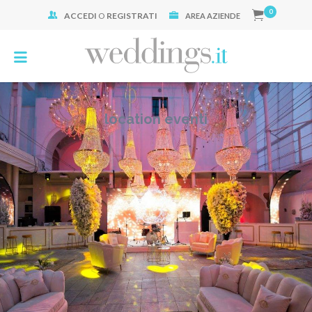
0
ACCEDI
O
REGISTRATI
Cerca:
AREA AZIENDE
location eventi