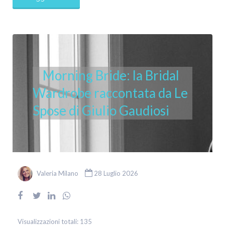
Morning Bride: la Bridal
Wardrobe raccontata da Le
Spose di Giulio Gaudiosi
Valeria Milano
28 Luglio 2026
Visualizzazioni totali:
135