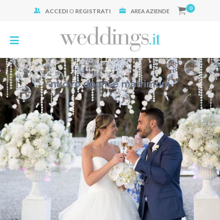
0
ACCEDI
O
REGISTRATI
Cerca:
AREA AZIENDE
nuovo dpcm e matrimoni