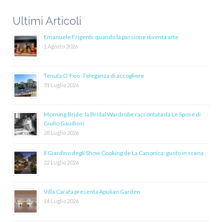
Ultimi Articoli
Emanuele Frigenti: quando la passione diventa arte
1 Agosto 2026
Tenuta O’Feo : l’eleganza di accogliere
31 Luglio 2026
Morning Bride: la Bridal Wardrobe raccontata da Le Spose di
Giulio Gaudiosi
28 Luglio 2026
Il Giardino degli Show Cooking de La Canonica: gusto in scena
22 Luglio 2026
Villa Carafa presenta Apulian Garden
14 Luglio 2026