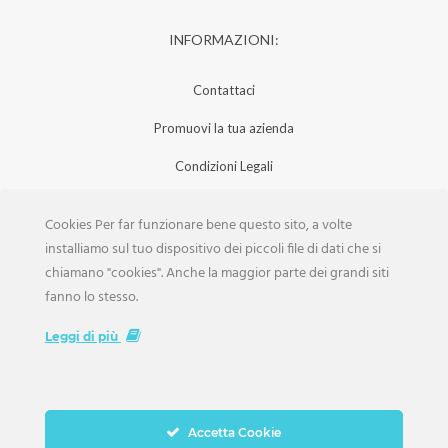
INFORMAZIONI:
Contattaci
Promuovi la tua azienda
Condizioni Legali
Privacy Policy
Cookies Per far funzionare bene questo sito, a volte
Iscrizione Aziende
installiamo sul tuo dispositivo dei piccoli file di dati che si
chiamano "cookies". Anche la maggior parte dei grandi siti
Scarica la Rivista
fanno lo stesso.
Lavora con noi
Leggi di più
Accetta Cookie