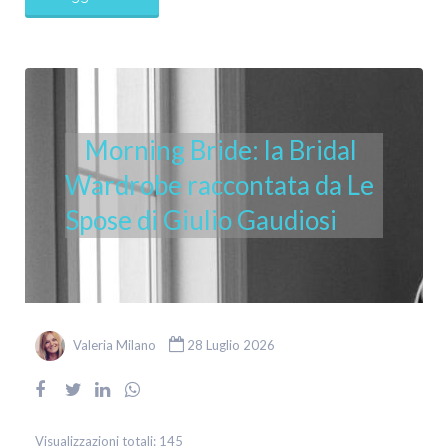
Morning Bride: la Bridal
Wardrobe raccontata da Le
Spose di Giulio Gaudiosi
Valeria Milano
28 Luglio 2026
Visualizzazioni totali:
145