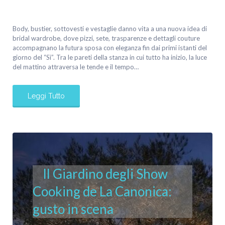
Body, bustier, sottovesti e vestaglie danno vita a una nuova idea di
bridal wardrobe, dove pizzi, sete, trasparenze e dettagli couture
accompagnano la futura sposa con eleganza fin dai primi istanti del
giorno del “Sì”. Tra le pareti della stanza in cui tutto ha inizio, la luce
del mattino attraversa le tende e il tempo…
Leggi Tutto
Il Giardino degli Show
Cooking de La Canonica:
gusto in scena