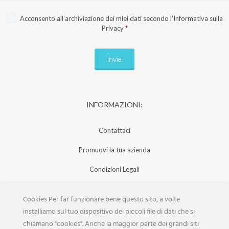
Acconsento all’archiviazione dei miei dati secondo l’
Informativa sulla
Privacy
*
INFORMAZIONI:
Contattaci
Promuovi la tua azienda
Condizioni Legali
Privacy Policy
Cookies Per far funzionare bene questo sito, a volte
Iscrizione Aziende
installiamo sul tuo dispositivo dei piccoli file di dati che si
chiamano "cookies". Anche la maggior parte dei grandi siti
Scarica la Rivista