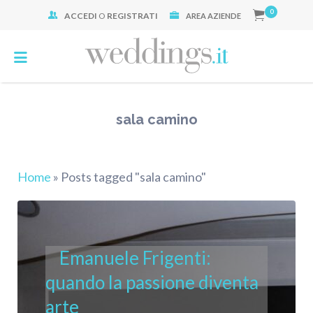
0
ACCEDI
O
REGISTRATI
Cerca:
AREA AZIENDE
sala camino
Home
»
Posts tagged "sala camino"
Emanuele Frigenti:
quando la passione diventa
arte