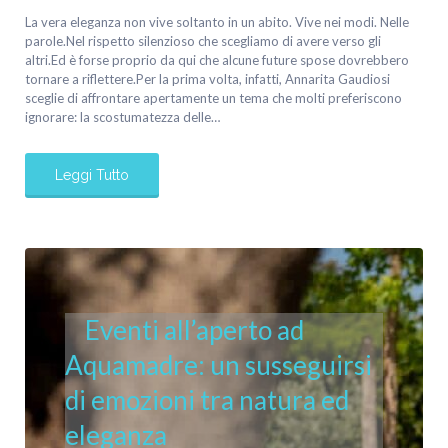
La vera eleganza non vive soltanto in un abito. Vive nei modi. Nelle
parole.Nel rispetto silenzioso che scegliamo di avere verso gli
altri.Ed è forse proprio da qui che alcune future spose dovrebbero
tornare a riflettere.Per la prima volta, infatti, Annarita Gaudiosi
sceglie di affrontare apertamente un tema che molti preferiscono
ignorare: la scostumatezza delle…
Leggi Tutto
Eventi all’aperto ad
Aquamadre: un susseguirsi
di emozioni tra natura ed
eleganza