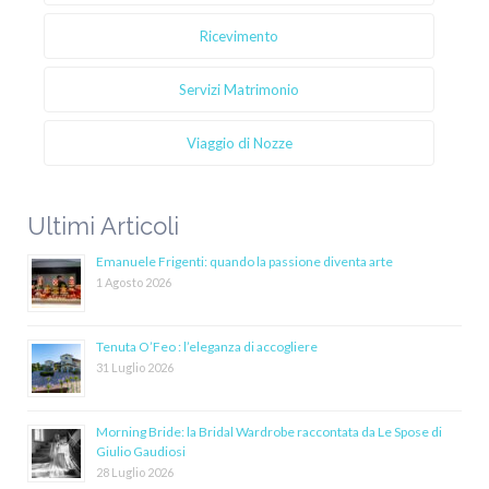
Ricevimento
Servizi Matrimonio
Viaggio di Nozze
Ultimi Articoli
Emanuele Frigenti: quando la passione diventa arte
1 Agosto 2026
Tenuta O’Feo : l’eleganza di accogliere
31 Luglio 2026
Morning Bride: la Bridal Wardrobe raccontata da Le Spose di
Giulio Gaudiosi
28 Luglio 2026