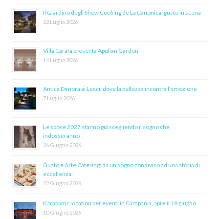
Il Giardino degli Show Cooking de La Canonica: gusto in scena
22 Luglio 2026
Villa Carafa presenta Apulian Garden
14 Luglio 2026
Antica Dimora ai Lecci: dove la bellezza incontra l’emozione
7 Luglio 2026
Le spose 2027 stanno già scegliendo il sogno che
indosseranno
26 Giugno 2026
Gusto e Arte Catering: da un sogno condiviso ad una storia di
eccellenza
22 Giugno 2026
Karapami: location per eventi in Campania, apre il 19 giugno
10 Giugno 2026